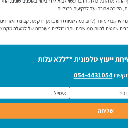
הרגל או הרגל כולה. הדבר עשוי לבוא לידי ביטוי באופנים שונים, החל
, הליכה אחורה ועד לרקיעות ברגליים.
 יהיו קצרי מועד (לרוב כמה שניות) ויערבו אך ורק את קבוצת השרירים
רכבים שנוטים להיות ממושכים יותר וכוללים מעורבות של למעלה מקבוצ
חת ייעוץ טלפונית **ללא עלות
054-4431054
תקשרו