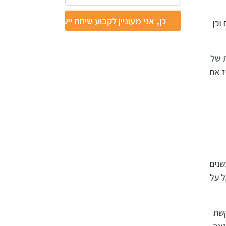
וכן
ת של
ז את
שנים
ל על
קשת