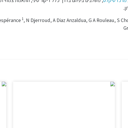
מרכז טיקלס
, משלבים ביניהם בדרך כלל דיקור סיני, התאמת צמחי תז
ן.
1
, N Djerroud, A Diaz Anzaldua, G A Rouleau, S C
G