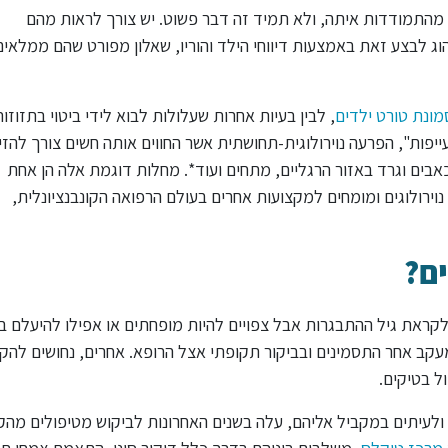
 מהתמודדות איתה, ולא תמיד זה דבר פשוט. יש צורך לראות מהם
ג לבצע זאת באמצעות דיווחי הילד והוריו, שאלון מפורט שהם ממלאים 
ונת טורט ילדים
, לבין בעיות אחרות שעלולות לבוא לידי ביטוי בתזוזו
יפות", הפרעה נוירולוגית-תחושתית אשר החווים אותה חשים צורך להזי
אבים וגרד באזור הרגליים, מתחים ועוד*. מחלות דוגמת אלה הן אחת
וירולוגים ומומחים למקצועות אחרים בעולם הרפואה הקונבנציונלית,
ים?
לקראת גיל ההתבגרות אבל צפויים להיות מופחתים או אפילו להיעלם ב
קב אחר התסמינים ובביקור תקופתי אצל הרופא. אחרים, נחושים להק
ל בטיקים.
ולעיתים במקביל אליהם, עלה בשנים האחרונות לביקוש מטיפולים מה