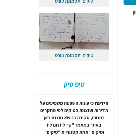
טיקים ותסמונת טורט
ן
טיקים ותסמונת טורט
טיפ טיק
ובלת יתר
הידעת
כי עונות השפעה משפיעים על
קרים של
תדירות ועוצמת הטיקים לפי מחקרים
אני אשהה בח
רעת קשב
בתחום, סקירה בנושא מוצגת כאן
בכנס טיקים
באתר במאמר "קר לי! חם לי!
הבינלאומי. אני 
וטיקים" תחת קטגוריית "טיקים"
ליצור קשר ב