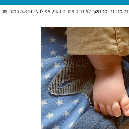
יל מהרגל ומתמשך לאיברים אחרים בגוף, אפילו עד הראש. כמובן שכיוו
תרופת הריטלין להפרעת קשב וריכוז
תזונה מטוגנת / שומנית ומת
התרופה עלולה להגביר טיקים
על המידה אינה מומלצת במ
בתסמונת טורט / טיקים, בעת הצורך
טיקים / תסמונת טורט והפ
יש להתייעץ עם רופא מומחה.
וריכוז.