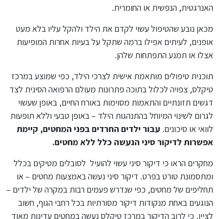
האנרגטית, הנפשית או החומרית.
מכאן נובע שהטיפול עשוי לקדם את הילד ולהקל עליו בלא מעט
אופנים, לעיתים אפילו ברמה שתקל על בעיות אחרות המופיעות
אצלו או תמנע התפתחות שלהן.
תוכנית טיפולים מותאמת אישית לצרכי הילד, כפי שמוצע במרכז
טיקלס, צפויה לכלול בתוכה פתרונות מעולם הרפואה הסינית לצד
דגשים תזונתיים והתאמות מסוימות באורח החיים, באופן שעשוי
לגרום לשינוי המיוחל בהתנהגות הילד – באופן טבעי וללא תופעות
לוואי או סיכונים.
עבור ילדים החרדים בפני המחטים, קיימת
אפשרות לדיקור סיני הנעשה כלל ללא מחטים.
מחקרים הראו כי דיקור סיני עשוי להועיל לסובלים מטיקים בכלל
ומתסמונת טורט בפרט. דיקור סיני נעשה באמצעות מחטים – או
תחליפים של מחטים, כפי שנדרש פעמים רבות במקרה של ילדים –
הנוגעים באחת מנקודות דיקור מסורתיות בכל רחבי הגוף, חשוב
לציין, כי לרוב הדיקור במרכז טיקלס נעשה במחטים עדינות מאוד