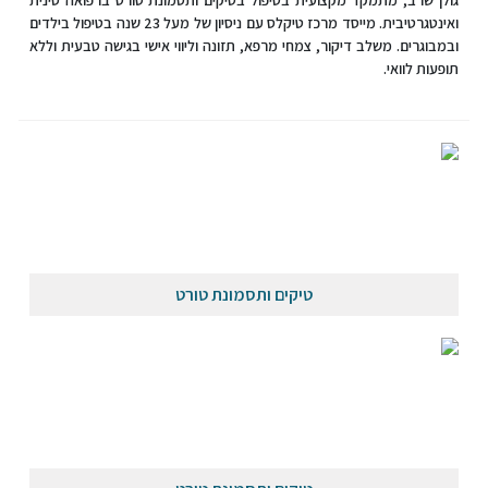
גולן שרב, מתמקד מקצועית בטיפול בטיקים ותסמונת טורט ברפואה סינית
ואינטגרטיבית. מייסד מרכז טיקלס עם ניסיון של מעל 23 שנה בטיפול בילדים
ובמבוגרים. משלב דיקור, צמחי מרפא, תזונה וליווי אישי בגישה טבעית וללא
תופעות לוואי.
טיקים ותסמונת טורט