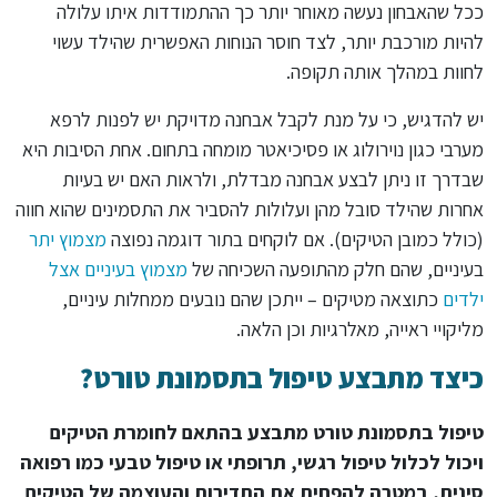
ככל שהאבחון נעשה מאוחר יותר כך ההתמודדות איתו עלולה
להיות מורכבת יותר, לצד חוסר הנוחות האפשרית שהילד עשוי
לחוות במהלך אותה תקופה.
יש להדגיש, כי על מנת לקבל אבחנה מדויקת יש לפנות לרפא
מערבי כגון נוירולוג או פסיכיאטר מומחה בתחום. אחת הסיבות היא
שבדרך זו ניתן לבצע אבחנה מבדלת, ולראות האם יש בעיות
אחרות שהילד סובל מהן ועלולות להסביר את התסמינים שהוא חווה
(כולל כמובן הטיקים). אם לוקחים בתור דוגמה נפוצה
מצמוץ יתר
בעיניים, שהם חלק מהתופעה השכיחה של
מצמוץ בעיניים אצל
ילדים
כתוצאה מטיקים – ייתכן שהם נובעים ממחלות עיניים,
מליקויי ראייה, מאלרגיות וכן הלאה.
כיצד מתבצע טיפול בתסמונת טורט?
טיפול בתסמונת טורט מתבצע בהתאם לחומרת הטיקים
ויכול לכלול טיפול רגשי, תרופתי או טיפול טבעי כמו רפואה
סינית, במטרה להפחית את התדירות והעוצמה של הטיקים