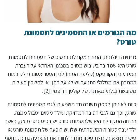
מה הגורמים או התסמינים לתסמונת
טורט?
מבחינה ביולוגית, הנחה המקובלת בבסיס של תסמינים לתסמונת
טורט היא שמדובר בשיבוש מסוים במנגנון האחראי על העברת
המידע בין הקורטקס (קליפת המוח) לבין הסטריאטום (חלק במוח
המתכנן את מסלולי התנועה ושולט עליהם), או לחלופין פעילות
משובשת ובלתי מאוזנת של קולטן הדופמין [2].
כיום לא ניתן לספק תשובה חד משמעית לגבי תסמינים לתסמונת
טורט, וכך גם לגבי הסיבה המדויקת שילד מסוים יסבול ממנה.
ההנחה המקובלת היא שלתסמונת טורט יש בסיס גנטי מוצק, כאשר
ילד שבהיסטוריה המשפחתית שלו יש הופעה של תסמונת טורט או
טיקים נמצא בקבוצת סיכון מוגבר לחוות את ההפרעה גם כן. בנוסף