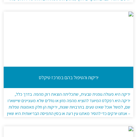
הם זרזים שמעוררים טיקים. אך האם יש מעבר לכך? […]
יריקות והטיפול בהם במרכז טיקלס
יריקה היא פעולה גופנית טבעית, שתכליתה הוצאת רוק מהפה. בדרך כלל,
יריקה היא רפקלס המיועד להוציא מהפה מזון או נוזלים שלא מעוניינים שיישארו
שם, למשל אוכל שאינו טעים. בתרבויות שונות, יריקות הן חלק מאמונות טפלות
– אנחנו יורקים כדי להסיר מאתנו עין רעה או בסין התפיסה הבריאותית היא שאין
להשאיר ליחה בגוף ולכן יש לירוק […]