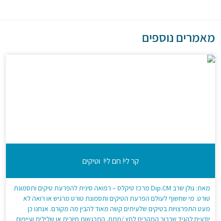
מאמרים נוספים
קר לי! חם לי! וטיקים
מאת: גולן שרב Dip.CM מרכז טיקלס – רפואה סינית להפרעת טיקים ותסמונת
טורט. מי שחשוף לעולם הפרעת הטיקים ותסמונת טורט מרגיש או רואה לא
מעט התפרצויות בטיקים שלעיתים קשה מאוד להבין מה מקורם. אנחנו כן
יודעים להגיד שברוב המקרים לחץ /מתח, התרגשות חיובית או שלילית ועייפות