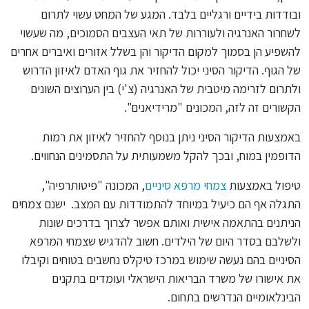
ובודדות בידיים ורגליים בלבד. המגע של המחט עשוי לתרום
לשחרור האנרגיה ולעוררות של תאי העצבים הסמוכים, מה שעשוי
להשפיע הן בסמוך למקום הדיקור והן בשלל אזורים ואיברים אחרים
של הגוף. הדיקור הסיני יכול להחזיר את גוף האדם לאיזון הדרוש
ולתרום לזרימה מיטבית של האנרגיה (צ'י) בין הערוצים השונים
הקשורים זה לזה, המכונים "מרידיאנים".
באמצעות הדיקור הסיני ניתן בנוסף להחזיר לאיזון את רמות
הדופמין במוח, ובכך להקל משמעותית על התסמינים הנחווים.
טיפול באמצעות
צמחי מרפא סיניים
, המכונה "פיטותרפיה",
התגלה אף הם כיעיל במיוחד להתמודדות עם המצב. ישנם צמחים
הניתנים בהתאמה אישית ואותם אפשר לצרוך בדרכים שונות
ולשלבם בסדר היום של הילדים. חשוב להדגיש שצמחי המרפא
הסיניים בהם נעשה שימוש במרכז טיקלס נחשבים בטוחים וקיבלו
את אישורו של משרד הבריאות הישראלי ועומדים בתקנים
הבינלאומיים הנדרשים בתחום.