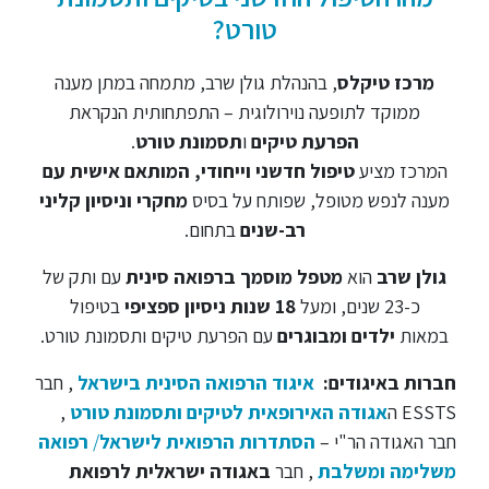
טורט?
מרכז טיקלס
, בהנהלת גולן שרב, מתמחה במתן מענה
ממוקד לתופעה נוירולוגית – התפתחותית הנקראת
הפרעת
טיקים
ו
תסמונת טורט
.
המרכז מציע
טיפול חדשני וייחודי, המותאם אישית עם
מענה לנפש מטופל, שפותח על בסיס
מחקרי וניסיון קליני
רב-שנים
בתחום.
גולן שרב
הוא
מטפל מוסמך ברפואה סינית
עם ותק של
כ-23 שנים, ומעל
18 שנות ניסיון ספציפי
בטיפול
במאות
ילדים ומבוגרים
עם הפרעת טיקים ותסמונת טורט.
חברות באיגודים:
איגוד הרפואה הסינית בישראל
, חבר
ESSTS ה
אגודה האירופאית לטיקים ותסמונת טורט
,
חבר האגודה הר"י –
הסתדרות הרפואית לישראל
/
רפואה
משלימה ומשלבת
, חבר
באגודה ישראלית לרפואת