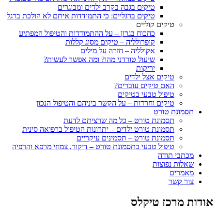
טיקים בגבה בקרב ילדים ומבוגרים
טיקים ברגליים: כי התמודדות איתם לא הולכת ברגל
טיקים קוליים
כחכוח בגרון – על ההתמודדות והטיפול המפתיע
קופרולליה – טיקים מסוג קללות
אקולליה – חזרה על מילים
שיעול טורדני מהו? ומה אפשר לעשות?
יריקות
טיקים אצל ילדים
האם טיקים עוברים?
טיפול טבעי בטיקים
טיקים וחרדות – על הקשר ביניהם והטיפול הנכון
תסמונת טורט
תסמונת טורט – כל מה שרציתם לדעת
תסמונת טורט ילדים – יתרונות הטיפול ברפואה סינית
תסמונת טורט – תסמינים עיקריים
טיפול טבעי בתסמונת טורט – דיקור, צמחי מרפא והרפיה
מכתבי תודה
שאלות נפוצות
מאמרים
צור קשר
אודות מרכז טיקלס