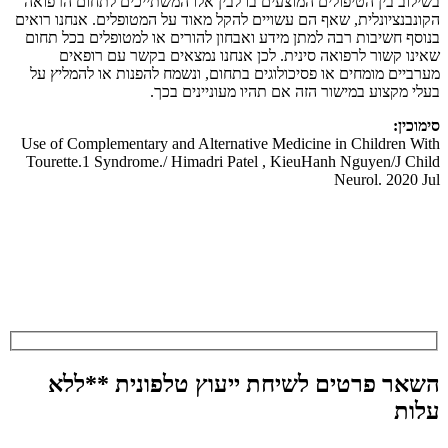
בשילוב בין הטיפולים המוצעים בו לבין אלו המשתייכים לתחום הרפואה
הקונבנציונלית, שאף הם עשויים להקל מאוד על המטופלים. אנחנו רואים
בנוסף חשיבות רבה למתן מידע ואבחון להורים או למטופלים בכל תחום
שאינו קשור לרפואה סינית. לכן אנחנו נמצאים בקשר עם רופאים
מערביים מומחים או פסיכולוגים בתחום, ונשמח להפנות או להמליץ על
בעלי מקצוע במישור הזה אם תהיו מעוניינים בכך.
סימוכין:
Use of Complementary and Alternative Medicine in Children With
Tourette.1 Syndrome./ Himadri Patel , KieuHanh Nguyen/J Child
Neurol. 2020 Jul
השאר פרטים לשיחת ייעוץ טלפונית **ללא
עלות