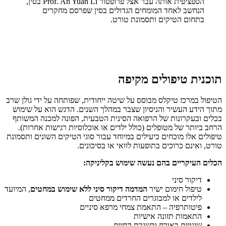
הספציפית אותה עבר אצל פרופסור Prof. An Yuan Li בסין,
הנחשב לאחד המומחים הגדולים בסין שפרסם מחקרים
בתחום הטיקים ותסמונת טורט.
תוכנית טיפולים מקיפה
הטיפול במרכז טיקלס מבוסס על שיטה ייחודית, שפותחה על ידי גולן שרב
מתוך הידע העשיר והניסיון שצבר במהלך השנים. הדגש הוא על שימוש
בכלים ובעקרונות של הרפואה הסינית הטבעית, הפונה למכנה המשותף
הרחב ביותר של מטופלים (כולל ילדים או אוכלוסיות רגישות אחרות).
טיפולים אלו מוכחים כיעילים במיוחד עבור סוגי הטיקים השונים ותסמונת
טורט, ואינם כרוכים בתופעות לוואי או בסיכונים.
הכלים העיקריים בהם נעשה שימוש בקליניקה:
דיקור סיני
טיפול חימום ישיר
המדמה דיקור סיני ללא שימוש במחטים
, המיועד
לילדים או למבוגרים החרדים ממחטים
פיטותרפיה – התאמת צמחי מרפא סיניים
התאמות תזונה אישיות
שינויים באורח ובשגרת החיים