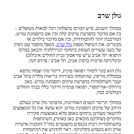
גולן שרב
במהלך השנים, סייע המרכז בהצלחה רבה למאות מטופלים –
בין אם מדובר בהפרעת טיקים קלה ובין אם בתסמונת טורט,
המורכבת יותר להתמודדות, ובין אם מדובר בילדים או
מבוגרים. את הטיפול מספק
גולן שרב
, מטפל מוסמך עם ניסיון
של כשני עשורים העוסק בתחומי הנוירולוגיה והכאב במרכז
הרפואי תל אביב ע"ש סוראסקי (בית החולים איכילוב)
ובקליניקה פרטית ברמת אביב, תל אביב / פרדס חנה.
גולן הוא בוגר לימודי רפואה סינית, דיקור סיני וצמחי מרפא
במכללת מדיסין, שהתמחה בשירותי בריאות כללית בתל אביב
ועבר השתלמויות בהפרעת טיקים ותסמונת טורט, כאב
נוירולוגי-אורתופדי, רפואה פנימית ודיקור כללי בבתי החולים
הבולטים בסין.
במהלך תריסר השנים האחרונות, מתמקד גולן שרב בעולם
הרחב של טיקים ותסמונת טורט. הוא עושה את כל המאמצים
להישאר מעודכן בתחום באופן מלא באמצעות סקירת
מחקרים (שחלקם מובאים כאן באתר), השתתפות
בהשתלמויות רבות בכנסים מקצועיים בחו"ל ותובנות אישיות
אותן הוא מטמיע בקליניקה. ראוי להדגיש את ההתמחות