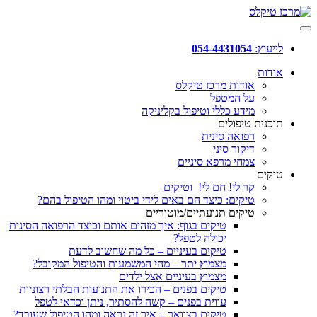
לייעוץ:
054-4431054
אודות
אודות מרכז טיקלס
על המטפל
מידע כללי וטיפול בקליניקה
תוכנית טיפולים
רפואה סינית
דיקור סיני
צמחי מרפא סיניים
טיקים
קר לי! חם לי! וטיקים
טיקים: כיצד הם באים לידי ביטוי ומהו הטיפול בהם?
טיקים תנועתיים/מוטוריים
טיקים בגוף: איך מזהים אותם וכיצד הרפואה הסינית
יכולה לטפל?
טיקים בעיניים – כל מה שחשוב לדעת
מצמוץ יתר – מהי המשמעות והטיפול המקובל?
מצמוץ בעיניים אצל ילדים
טיקים בפנים – הכירו את התנועות הבלתי רצוניות
עווית בפנים – קשה להסתיר, ניתן וכדאי לטפל
טיקים בצוואר – איך זה נראה ומהו הטיפול שעובד?