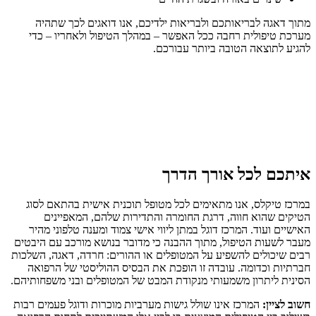
מתוך דאגה לבריאותכם ולבריאות ילדיכם, אנו דואגים לכך שתהיה
מערכת טיפולית רחבה ככל האפשר – במהלך הטיפול ולאחריו – כדי
להגיע לתוצאה הטובה ביותר עבורכם.
איתכם לכל אורך הדרך
במרכז טיקלס, אנו מתאימים לכל מטופל תוכנית אישית בהתאם לסוג
הטיקים שהוא חווה, דרגת החומרה והתדירות שלהם, המאפיינים
האישיים ועוד. המרכז דוגל במתן ליווי אישי צמוד ומענה טלפוני מהיר
מעבר לשעות הטיפול, מתוך ההבנה כי מדובר בנושא מורכב עם היבטים
רבים שיכולים להשפיע על המטופלים או ההורים: חרדה, דאגה, השלכות
חברתיות וכדומה. עובדה זו הופכת את הבסיס ההוליסטי של הרפואה
הסינית ליתרון משמעותי מנקודת המבט של המטופלים ובני משפחותיהם.
חשוב לציין:
המרכז אינו שולל גישות מערביות מוכרות ודוגל פעמים רבות