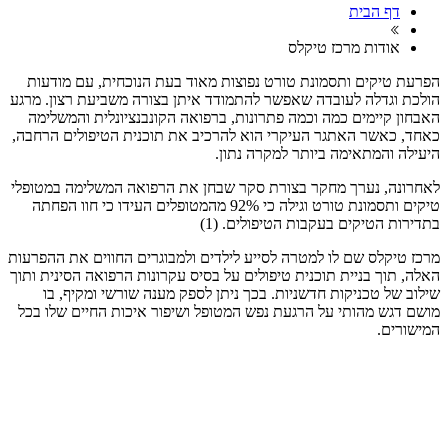
דף הבית
אודות מרכז טיקלס
הפרעת טיקים ותסמונת טורט נפוצות מאוד בעת הנוכחית, עם מודעות
הולכת וגדלה לעובדה שאפשר להתמודד איתן בצורה משביעת רצון. מרגע
האבחון קיימים כמה וכמה פתרונות, ברפואה הקונבנציונלית והמשלימה
כאחד, כאשר האתגר העיקרי הוא להרכיב את תוכנית הטיפולים הרחבה,
היעילה והמתאימה ביותר למקרה נתון.
לאחרונה, נערך מחקר בצורת סקר שבחן את הרפואה המשלימה במטופלי
טיקים ותסמונת טורט וגילה כי 92% מהמטופלים העידו כי חוו הפחתה
בתדירות הטיקים בעקבות הטיפולים. (1)
מרכז טיקלס שם לו למטרה לסייע לילדים ולמבוגרים החווים את ההפרעות
האלה, תוך בניית תוכנית טיפולים על בסיס עקרונות הרפואה הסינית ותוך
שילוב של טכניקות חדשניות. בכך ניתן לספק מענה שורשי ומקיף, בו
מושם דגש מהותי על הרגעת נפש המטופל ושיפור איכות החיים שלו בכל
המישורים.