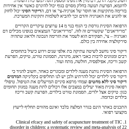
חשוב מקבל הדם, דם מזין את גופינו ומספק הזנה למערכות השונות.
לדוגמא, הפרעת תנועה בחלק מסוים בגוף יכול להיגרם כאשר אין אחידות
בזרימה מתקיעות או חוסר של אנרגיה-צי' או דם, ה
דיקור הסיני
יכול לחזק
או להניע את האנרגיה והדם וכך להביא לשלמות ותקינות המערכת.
הרפואה הסינית גורסת כי הגוף בנוי מ 14 ערוצים עיקריים הקרויים
"מרידיאנים" שקשורים זה לזה, "מרידיאנים" הנמצאים בגופינו מכילים דם
ואנרגיה – צי', תפקידם הוא לשמר את הזרימה הנכונה ולדאוג שתהיה
סירקולציה אחידה בין כולם.
דיקור סיני נחשב לשיטה עתיקה בת אלפי שנים וידוע כיעיל בתחומים
רבים ומגוונים לרבות כאבי ראש, מיגרנה, תסמונת טורט, טיקים, הפרעת
קשב וריכוז, אפילפסיה, חולשה, מתח ועוד.
הרפואה הסינית נותנת מענה לילדים ומבוגרים כאחד, חשוב להגיד כי
דיקור סיני לילדים יכול להרתיע ולכן יש לנו תחליפים בקליניקה
המדמים
דיקור סיני ללא מחטים
וצמחי מרפא סיניים המייעלים את הטיפול. טיפולי
רפואה סינית מאוד יעילים במצבים אלו ויכולים לתת מענה במגוון תחומים
כגון: טיקים אצל ילדים, תסמונת טורט בילדים, הפרעת קשב וריכוז
בילדים וכדומה.
התכנים באתר הינם בגדר המלצה בלבד ואינם מהווים תחליף לייעוץ
מקצועי רפואי.
1. Clinical efcacy and safety of acupuncture treatment of TIC
disorder in children: a systematic review and meta-analysis of 22