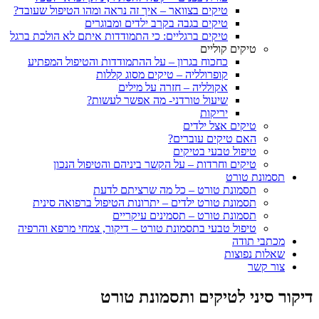
טיקים בצוואר – איך זה נראה ומהו הטיפול שעובד?
טיקים בגבה בקרב ילדים ומבוגרים
טיקים ברגליים: כי התמודדות איתם לא הולכת ברגל
טיקים קוליים
כחכוח בגרון – על ההתמודדות והטיפול המפתיע
קופרולליה – טיקים מסוג קללות
אקולליה – חזרה על מילים
שיעול טורדני- מה אפשר לעשות?
יריקות
טיקים אצל ילדים
האם טיקים עוברים?
טיפול טבעי בטיקים
טיקים וחרדות – על הקשר ביניהם והטיפול הנכון
תסמונת טורט
תסמונת טורט – כל מה שרציתם לדעת
תסמונת טורט ילדים – יתרונות הטיפול ברפואה סינית
תסמונת טורט – תסמינים עיקריים
טיפול טבעי בתסמונת טורט – דיקור, צמחי מרפא והרפיה
מכתבי תודה
שאלות נפוצות
צור קשר
דיקור סיני לטיקים ותסמונת טורט