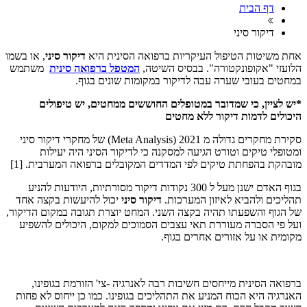
דף הבית
דיקור סיני
אחת משיטות הטיפול העיקריות ברפואה הסינית היא
דיקור סיני
, או בשמו
הלועזי "אקופונקטורה". בבסיס השיטה,
המטפל ברפואה סינית
משתמש
במחטים בעובי שערה עבה לדיקור במקומות שונים בגוף.
*יש לציין, כי שמדובר במטופלים החוששים ממחטים, יש טיפולים
היכולים לדמות דיקור ללא מחטים
סקירת מחקרים גדולה מ 2021 (Meta Analysis) של מחקרי דיקור סיני
ומטופלי טיקים וטורט הגיעה למסקנה כי לדיקור הסיני היה יעילות
מובהקת בהפחתת טיקים לפי המדדים המקובלים ברפואה המערבית. [1]
בגוף האדם ישנן מעל ל 300 נקודות דיקור מסורתיות, היודעות להניע
תהליכים ולהביא לאיזון המערכות.
דיקור סיני
יכול להיעשות בקצה אחד
של הגוף והשפעתו תהיה בקצה השני. המחט יוצרת תגובה במקום הדיקור,
ועל פי הסברה מעוררת תאי עצבים הסמוכים למקום, היכולים להשפיע
מקומית או על אזורים אחרים בגוף.
ברפואה הסינית מייחסים חשיבות רבה לאנרגיה -צי' הזורמת בגופינו,
האנרגיה היא הכוח המניע את התהליכים בגופינו. כמו כן ייחוס לא פחות