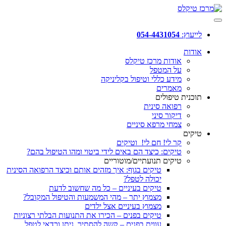
לייעוץ:
054-4431054
אודות
אודות מרכז טיקלס
על המטפל
מידע כללי וטיפול בקליניקה
מאמרים
תוכנית טיפולים
רפואה סינית
דיקור סיני
צמחי מרפא סיניים
טיקים
קר לי! חם לי! וטיקים
טיקים: כיצד הם באים לידי ביטוי ומהו הטיפול בהם?
טיקים תנועתיים/מוטוריים
טיקים בגוף: איך מזהים אותם וכיצד הרפואה הסינית
יכולה לטפל?
טיקים בעיניים – כל מה שחשוב לדעת
מצמוץ יתר – מהי המשמעות והטיפול המקובל?
מצמוץ בעיניים אצל ילדים
טיקים בפנים – הכירו את התנועות הבלתי רצוניות
עווית בפנים – קשה להסתיר, ניתן וכדאי לטפל