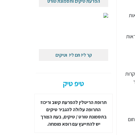
הפרעת טיקים ותסמונת טורט
ות
דאות
קר לי! חם לי! וטיקים
אה טמפרטורות קרות
ור
טיפ טיק
ורט ניתן
תרופת הריטלין להפרעת קשב וריכוז
תזונה מטוגנת / 
מונת
התרופה עלולה להגביר טיקים
על המידה אינה
י מקצוע
בתסמונת טורט / טיקים, בעת הצורך
טיקים / תסמונ
חום
ורי
יש להתייעץ עם רופא מומחה.
ו