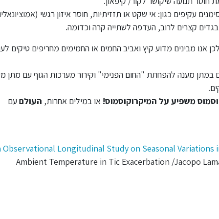
ת חוסר תנועה שיקושר לקור/ קיפאון.
ים עקיפים כגון: אי שקט או תזזיתיות, חוסר איזון רגשי (אמוציונאליו
 בגדים קצרים לרוב, העדפה לשתייה קרה וכדומה.
לכן אנו מבינים מדוע קיץ ואביב החמים או החמימים מחריפים טיקים לע
ם במתן מענה להפחתת "החום הפנימי" וקירור מערכות הגוף עם מתן מ
ם.
סמוס משפיע על המיקרוקוסמוס!
או במילים אחרות,
העולם
עם
 Observational Longitudinal Study on Seasonal Variations
Ambient Temperature in Tic Exacerbation /Jacopo Lam