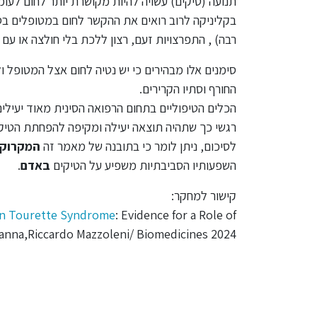
תנועה (טיקים) עשויה להיות מקושרת יותר לחום לעומ
בקליניקה לרוב רואים את ההקשר לחום במטופלים בסימנ
רבה) , התפרצויות זעם, רצון ללכת בלי חולצה או עם
סימנים אלו מבהירים כי יש נטיה לחום אצל המטופל ו
החורף וסתיו הקרירים.
הכלים הטיפוליים בתחום הרפואה הסינית מאוד יעילי
רגשי כך שתהיה תוצאה יעילה ומקיפה להפחתת הטיקי
לסיכום, ניתן לומר כי בתובנה של מאמר זה
המקרוקו
השפעותיו הסביבתיות משפיע על הטיקים
באדם
.
קישור למחקר:
 in Tourette Syndrome
: Evidence for a Role of
anna,Riccardo Mazzoleni/ Biomedicines 2024