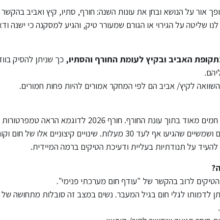
ך אור על הנושא ובחן את עונות השנה: חורף, סתיו, קיץ ואביב בהקשר
ו שליטה על הגירוי או הגורם שמעורר טיק, והגיע למסקנה כי ישנה ודא
קופת האביב ובקיץ לעומת החורף והסתיו,
כך שניתן להסיק בוו
יהם.
השוואה לקיץ/ אביב הם לפי המחקר אמורים להיות פחות חמורים.
בשנים האחרונות אנו עדים לשינויים קיצוניים של ימים חמים מאוד בתוך עונת החורף. חורף 2026 לדוגמא הר
מאוד עם ימי גשם וסופות לצד שינוי חד של ימים חמים ושמשיים שהגיעו אף לעד 30 מעלות. שינויים קיצוניים אלו של חום וק
להעיד על תנודתיות בעליית ודעיכת הטיקים ברמה המיידית.
תזונה מטוגנת / שומנית ומתובלת יתר
מידע נוסף בעניין טיקים / ט
?
על המידה אינה מומלצת במקרים של
למצוא בספר "טיקים ותס
טיקים לרוב בהקשר של "עודף חום מערכתי פנימי".
טיקים / תסמונת טורט והפרעת קשב
טורט" – מדריך להורים ואנש
תן לדמותו לגלי חום בגיל המעבר. נשים במצב זה סובלות מתחושה של 
וריכוז.
מאת ד"ר אוטום צ'ודה