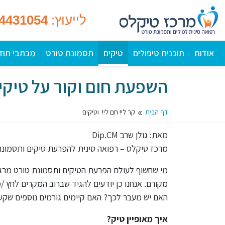
לייעוץ:
-4431054
אודות
תוכנית טיפולים
טיקים
תסמונת טורט
מכתבי תוד
השפעת חום וקור על טיקי
דף הבית
קר לי! חם לי! וטיקים
מאת: גולן שרב Dip.CM
מרכז טיקלס – רפואה סינית להפרעת טיקים ותסמונת
מי שחשוף לעולם הפרעת הטיקים ותסמונת טורט מרגי
מקורם. אנחנו כן יודעים להגיד שברוב המקרים לחץ /
האם יש מעבר לכך? האם קיימים גורמים נוספים שק
איך מאופיין טיק?