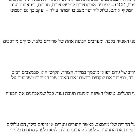
האלו. יש לציין בהקשר הזה שטיקים נוטים להיות מלווים בקשיים אחרים במישור הרגשי, ההתנהגותי או הקוגניטיבי, לרבות קשיי למידה, הפרעות קשב וריכוז, OCD – הפרעה אובססיבית קומפולסיבית, חרדות, דיכאונות ועוד.
 המקיף אותם, עלול להיווצר מצב בו המתח עולה – ועקב כך גם תסמיני
פי השנייה בלבד, ומערבים קבוצה אחת של שרירים בלבד. טיקים מורכבים
ירוב של גורם רפואי מוסמך במידת הצורך. הקושי הוא שבמצבים רבים
ל בה, במיוחד אם לוקחים בחשבון את האופן שבו הטיקים משפיעים על
י הרגלים, טיפולי חשיפה ומניעת תגובה ועוד. ככל שמאבחנים את הבעיה
החוויה שלו מהמצב. כאשר ההורים גוערים או נוזפים בילד, הם עלולים
זית את התנועות – לפעול להרגעת הילד, לנסות לפרק מתחים על ידי