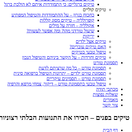
טיקים ברגליים: כי התמודדות איתם לא הולכת ברגל
טיקים קוליים
כחכוח בגרון – על ההתמודדות והטיפול המפתיע
קופרולליה – טיקים מסוג קללות
אקולליה – חזרה על מילים
שיעול טורדני מהו? ומה אפשר לעשות?
יריקות
טיקים אצל ילדים
האם טיקים עוברים?
טיפול טבעי בטיקים
טיקים וחרדות – על הקשר ביניהם והטיפול הנכון
תסמונת טורט
תסמונת טורט – כל מה שרציתם לדעת
תסמונת טורט ילדים – יתרונות הטיפול ברפואה סינית
תסמונת טורט – תסמינים עיקריים
טיפול טבעי בתסמונת טורט – דיקור, צמחי מרפא והרפיה
מכתבי תודה
שאלות נפוצות
מאמרים
צור קשר
טיקים בפנים – הכירו את התנועות הבלתי רצוניות
דף הבית