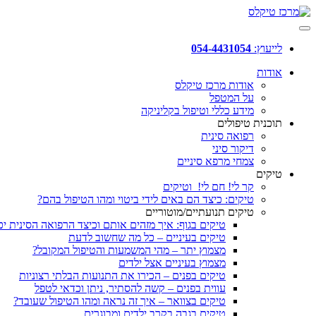
לייעוץ:
054-4431054
אודות
אודות מרכז טיקלס
על המטפל
מידע כללי וטיפול בקליניקה
תוכנית טיפולים
רפואה סינית
דיקור סיני
צמחי מרפא סיניים
טיקים
קר לי! חם לי! וטיקים
טיקים: כיצד הם באים לידי ביטוי ומהו הטיפול בהם?
טיקים תנועתיים/מוטוריים
טיקים בגוף: איך מזהים אותם וכיצד הרפואה הסינית יכ
טיקים בעיניים – כל מה שחשוב לדעת
מצמוץ יתר – מהי המשמעות והטיפול המקובל?
מצמוץ בעיניים אצל ילדים
טיקים בפנים – הכירו את התנועות הבלתי רצוניות
עווית בפנים – קשה להסתיר, ניתן וכדאי לטפל
טיקים בצוואר – איך זה נראה ומהו הטיפול שעובד?
טיקים בגבה בקרב ילדים ומבוגרים