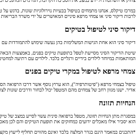
צחוק או השתטות וליידע במצב את הסביבה הקרובה, הגורמים המחנכים וכ
במרכז טיקלס, אנחנו מתמחים בטיפול בבעיות נוירולוגיות שונות, בדגש על
לרבות דיקור סיני או צמחי מרפא סיניים המאושרים על ידי משרד הבריאות
דיקור סיני לטיפול בטיקים
דיקור סיני הוא אחת הגישות המשלימות בהן נעשה שימוש להתמודדות עם טי
שיטת הדיקור הסיני מסייעת לטפל בתופעת טיקים בפנים, באמצעות הבאה לאי
המותאמות במיוחד לילדים בידיים ורגליים בלבד. לילדים עם רתיעה למחטים
צמחי מרפא לטיפול במקרי טיקים בפנים
טיפול בצמחי מרפא ("פיטותרפיה"), הוא ערוץ נוסף אשר דרכו הרפואה הסי
אדיר. ישנו מגוון רחב של צמחים מהם המטפל יכול לבחור ודרכים שונות ל
הנחיות תזונה
במסגרת מתן הנחיות תזונה, מטפל ברפואה סינית עשוי לסייע במצב של טיקים 
הוא יסביר אילו מאכלים ידועים כמחזקים את תופעת הטיקים והם לכן מא
*התכנים במאמר הינם בגדר המלצה בלבד ואינם מהווים תחליף לייעוץ מקצו