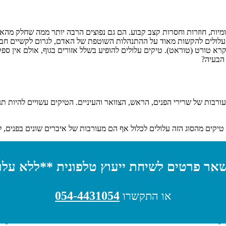
 עלולים להקשות מאוד על ההתנהלות השוטפת של האדם, לגרום לקשיים חברתיי
נקרא טורט (טוראט). טיקים עלולים להופיע בשלל אזורים בגוף, אולם אין 
 הבעיה?
בות של שרירי הפנים, הראש, הצוואר והעיניים. הטיקים עשויים להיות תנועתי
יקים מהסוג הזה עלולים לכלול אף הם מעורבות של איברים שונים בפנים, לרב
אר פרטים לשיחת ייעוץ טלפונית **ללא עלו
054-4431054
או התקשרו