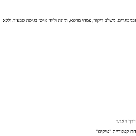
ת טורט ברפואה סינית ואינטגרטיבית. מייסד מרכז טיקלס עם ניסיון של מעל 23 שנה בטיפול בילדים ובמבוגרים. משלב דיקור, צמחי מרפא, תזונה וליווי אישי בגישה טבעית וללא
חת קטגוריית "טיקים"