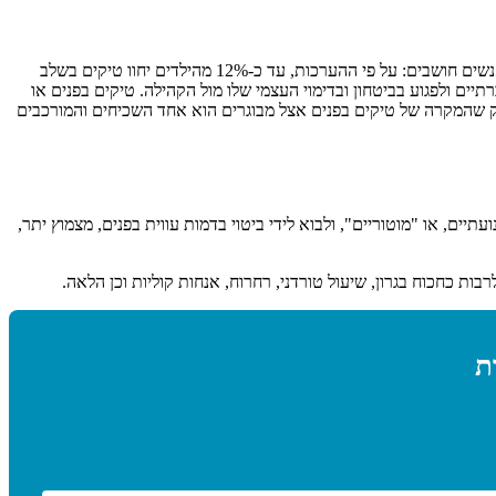
טיקים הם תנועות בלתי רצוניות של שרירי הגוף, המאופיינות בכך שהן פתאומיות, חוזרות וחסרות קצב קבוע. הם גם נפוצים הרבה יותר ממה שחלק מהאנשים חושבים: על פי ההערכות, עד כ-12% מהילדים יחוו טיקים בשלב
ם ולפגוע בביטחון ובדימוי העצמי שלו מול הקהילה. טיקים בפנים או
ספק שהמקרה של טיקים בפנים אצל מבוגרים הוא אחד השכיחים והמורכבים
ים, או "מוטוריים", ולבוא לידי ביטוי בדמות עווית בפנים, מצמוץ יתר,
ות כחכוח בגרון, שיעול טורדני, רחרוח, אנחות קוליות וכן הלאה.
ת