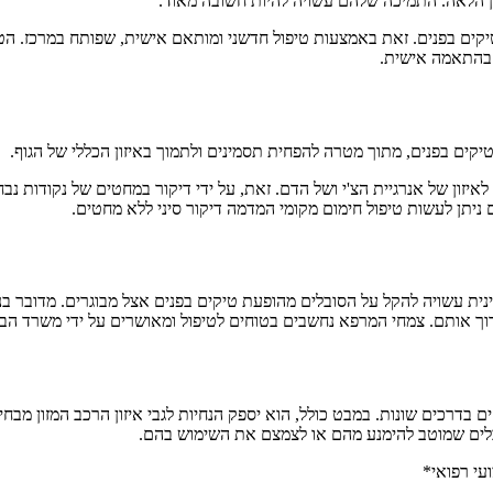
ן הלאה. התמיכה שלהם עשויה להיות חשובה מאוד.
 טיקים בפנים. זאת באמצעות טיפול חדשני ומותאם אישית, שפותח במרכז. ה
 בהתאמה אישית.
קים בפנים, מתוך מטרה להפחית תסמינים ולתמוך באיזון הכללי של הגוף.
זון של אנרגיית הצ'י ושל הדם. זאת, על ידי דיקור במחטים של נקודות נבח
 ניתן לעשות טיפול חימום מקומי המדמה דיקור סיני ללא מחטים.
נית עשויה להקל על הסובלים מהופעת טיקים בפנים אצל מבוגרים. מדובר בנ
צרוך אותם. צמחי המרפא נחשבים בטוחים לטיפול ומאושרים על ידי משרד הב
בדרכים שונות. במבט כולל, הוא יספק הנחיות לגבי איזון הרכב המזון מבחינה
כלים שמוטב להימנע מהם או לצמצם את השימוש בהם.
עי רפואי*