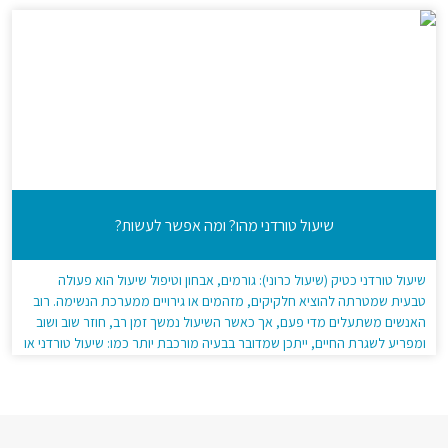
שיעול טורדני מהו? ומה אפשר לעשות?
שיעול טורדני כטיק (שיעול כרוני): גורמים, אבחון וטיפול שיעול הוא פעולה
טבעית שמטרתה להוציא חלקיקים, מזהמים או גירויים ממערכת הנשימה. רוב
האנשים משתעלים מדי פעם, אך כאשר השיעול נמשך זמן רב, חוזר שוב ושוב
ומפריע לשגרת החיים, ייתכן שמדובר בבעיה מורכבת יותר כמו: שיעול טורדני או
שיעול כרוני. אנשים רבים שואלים למה יש שיעול טורדני?, […]