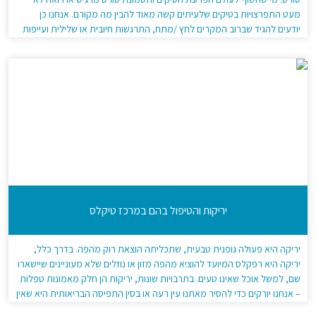
מעט התפרצויות בטיקים שלעיתים קשה מאוד להבין מה מקורם. אנחנו כן
יודעים להגיד שברוב המקרים לחץ /מתח, התרגשות חיובית או שלילית ועייפות
הם זרזים שמעוררים טיקים. אך האם יש מעבר לכך? […]
יריקות והטיפול בהם במרכז טיקלס
יריקה היא פעולה גופנית טבעית, שתכליתה הוצאת רוק מהפה. בדרך כלל,
יריקה היא רפקלס המיועד להוציא מהפה מזון או נוזלים שלא מעוניינים שיישארו
שם, למשל אוכל שאינו טעים. בתרבויות שונות, יריקות הן חלק מאמונות טפלות
– אנחנו יורקים כדי להסיר מאתנו עין רעה או בסין התפיסה הבריאותית היא שאין
להשאיר ליחה בגוף ולכן יש לירוק […]