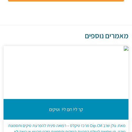
מאמרים נוספים
קר לי! חם לי! וטיקים
מאת: גולן שרב Dip.CM מרכז טיקלס – רפואה סינית להפרעת טיקים ותסמונת
טורט. מי שחשוף לעולם הפרעת הטיקים ותסמונת טורט מרגיש או רואה לא