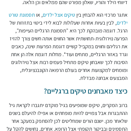
דיווחי הילד והוריו, שאלון מפורט שהם ממלאים וכן הלאה.
אתגר מרכזי הוא להבחין בין
טיקים אצל ילדים
, או
תסמונת טורט
ילדים
, לבין בעיות אחרות שעלולות לבוא לידי ביטוי בתזוזות של
הרגל. דוגמה מובהקת לכך היא "תסמונת הרגליים העייפות",
הפרעה נוירולוגית-תחושתית אשר החווים אותה חשים צורך להזיז
את רגליהם וחווים במקביל קשיים דוגמת הפרעות שינה, כאבים
וגרד באזור הרגליים, מתחים ועוד*. מחלות דוגמת אלה הן אחת
הסיבות לכך שאבחון טיקים מתחיל פעמים רבות אצל נוירולוגים
ומומחים למקצועות אחרים בעולם הרפואה הקונבנציונלית,
המבצעים אבחנה מבדלת.
כיצד מאבחנים טיקים ברגליים?
ברוב המקרים, טיקים שמופיעים בגיל מוקדם יתגברו לקראת גיל
ההתבגרות אבל צפויים להיות מופחתים או אפילו להיעלם בשנים
שלאחר מכן. ישנם הורים שמחליטים לכן להסתפק במעקב אחר
התסמינים ובביקור תקופתי אצל הרופא. אחרים, נחושים להקל על