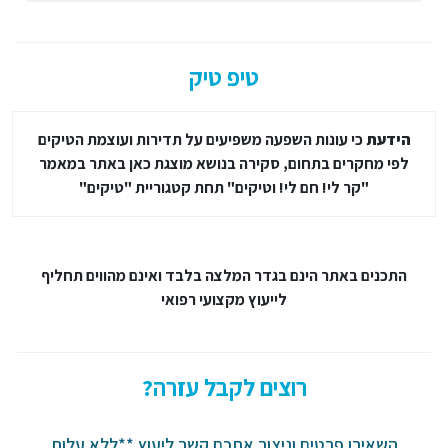
טיפ טיק
הידעת
כי עונות השפעה משפיעים על תדירות ועוצמת הטיקים
לפי מחקרים בתחום, סקירה בנושא מוצגת כאן באתר במאמר
"קר לי! חם לי! וטיקים" תחת קטגוריית "טיקים"
התכנים באתר הינם בגדר המלצה בלבד ואינם מהווים תחליף
לייעוץ מקצועי רפואי
רוצים לקבל עזרה?
השאירו פרטים וניצור אתכם קשר ליעוץ **ללא עלות