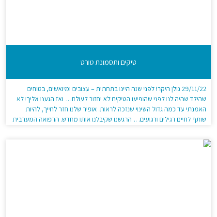
טיקים ותסמונת טורט
29/11/22 גולן היקר! לפני שנה היינו בתחתית – עצובים ומיואשים, בטוחים
שהילד שהיה לנו לפני שהופיעו הטיקים לא יחזור לעולם… ואז הגענו אליך! לא
האמנתי עד כמה גדול השינוי שנזכה לראות. אופיר שלנו חזר לחייך, להיות
שותף לחיים רגילים ורגועים… הרגשנו שקיבלנו אותו מחדש. הרפואה המערבית
מגדירה אותו כטורט. יש דרכים מדויקות יותר! תודה מקרב […]