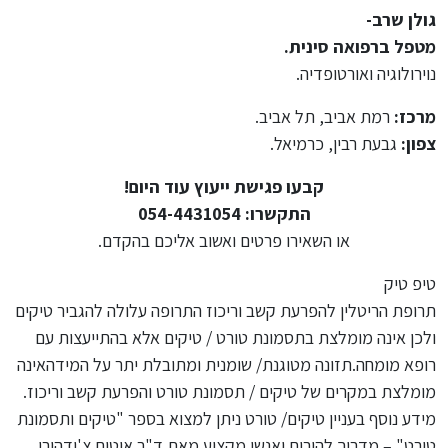
גולן שרב-
מטפל ברפואה סינית.
נוירולוגיה ואורטופדיה.
מרכז:
רמת אביב, תל אביב.
צפון:
גבעת רבין, כרמיאל.
קבעו פגישת ייעוץ עוד היום!
התקשרו: 054-4431054
או השאירו פרטים ואשוב אליכם בהקדם.
טיפ טיק
תרופת הריטלין להפרעת קשב וריכוז התרופה עלולה להגביר טיקים
ולכן אינה מומלצת בתסמונת טורט / טיקים אלא בהתייעצות עם
רופא מומחה.תזונה מטוגנת/ שומנית ומתובלת יתר על המידהאינה
מומלצת במקרים של טיקים / תסמונת טורט והפרעת קשב וריכוז.
מידע נוסף בעניין טיקים/ טורט ניתן למצוא בספר "טיקים ותסמונת
טורט" – מדריך להורים ואנשי מקצוע מאת ד"ר אוטום צ'ודהורי