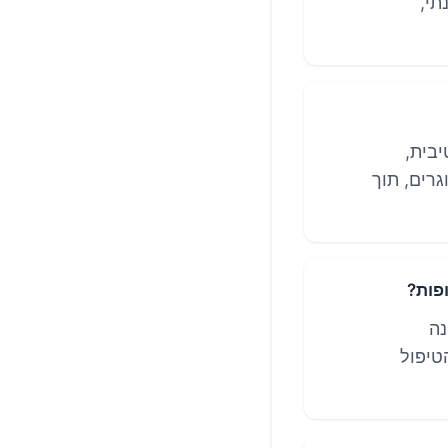
תי,
יבית,
בילדים ובמבוגרים, תוך
פות?
נה
טיפול