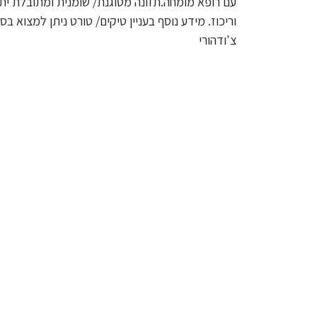
עם רופא מומחה.תזונה מטוגנת/ שומנית ומתובלת י
וריכוז. מידע נוסף בעניין טיקים/ טורט ניתן למצוא 
צ'ודהורי