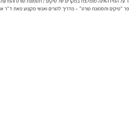
תר על המידהאינה מומלצת במקרים של טיקים / תסמונת טורט והפרעת
בספר "טיקים ותסמונת טורט" – מדריך להורים ואנשי מקצוע מאת ד"ר או
מידע נוסף בעניין טיקים / טורט ניתן
תזונה מטוגנת / שומנית ומת
למצוא בספר "טיקים ותסמונת
על המידה אינה מומלצת במ
טורט" – מדריך להורים ואנשי מקצוע
טיקים / תסמונת טורט והפ
מאת ד"ר אוטום צ'ודהורי
וריכוז.