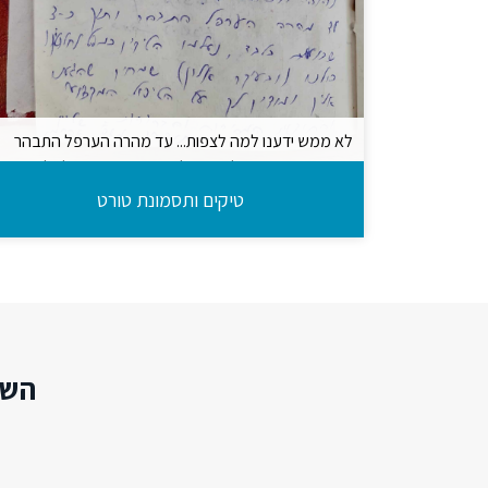
לא ממש ידענו למה לצפות... עד מהרה הערפל התבהר
ותוך כ 3 שבועות בלבד, נעלמו הטיקים כמעט לחלוטין!
טיקים ותסמונת טורט
השא