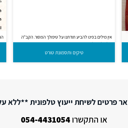
אין מילים בפינו להביע תודתנו על טיפולך המסור. הקב"ה
הח
שלח לנו שליח נאמן בדמותך.
יח
הת
טיקים ותסמונת טורט
חו
ר פרטים לשיחת ייעוץ טלפונית **ללא על
או התקשרו
054-4431054