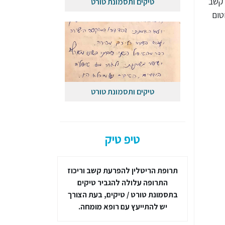
 קשב
טיקים ותסמונת טורט
טום
טיקים ותסמונת טורט
טיפ טיק
ובלת יתר
תרופת הריטלין להפרעת קשב וריכוז
מידע נוסף בעניי
קרים של
התרופה עלולה להגביר טיקים
למצוא בספר 
רעת קשב
בתסמונת טורט / טיקים, בעת הצורך
טורט" – מדריך 
יש להתייעץ עם רופא מומחה.
מאת ד"ר א