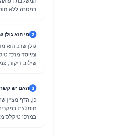
המשלבת רפואה סי
במטרה ללא תופעו
מי הוא גולן ש
2
גולן שרב הוא מו
שילוב דיקור, צמח
האם יש קשר ב
3
כן, הדף מציין ש
מומלצת במקרים 
במרכז טיקלס מצי