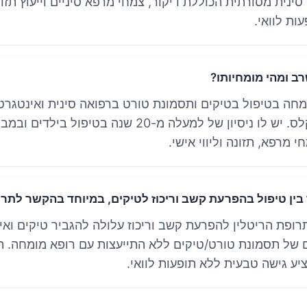
נית מסורתית הכוללת דיקור, צמחי מרפא סיניים וייעוץ תזונ
ת לוואי.
רב ומהי מומחיותו?
מחה בטיפול בטיקים ותסמונת טורט ברפואה סינית ואינטגרט
ומייסד מרכז טיקלס. יש לו ניסיון של למעלה מ-20 שנה בטיפול 
י מרפא, תזונה וליווי אישי.
ין טיפול בהפרעת קשב וריכוז לטיקים, במיוחד בהקשר לתרו
תרופת הריטלין להפרעת קשב וריכוז עלולה להגביר טיקים ואי
של תסמונת טורט/טיקים ללא התייעצות עם רופא מומחה. ה
ע גישה טבעית ללא תופעות לוואי.