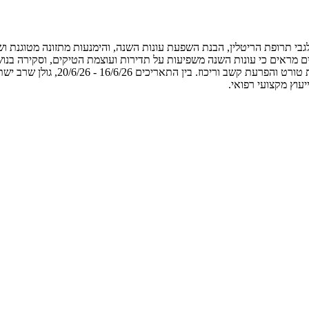
בי תרופת הריטלין, הבנת השפעת עונות השנה, והימנעות מתזונה מטוגנת וש
מראים כי עונות השנה משפיעות על תדירות ועוצמת הטיקים, וסקירה בנושא 
שומנית ומתובלת יתר על המידה אינה 
עוץ מקצועי רפואי.