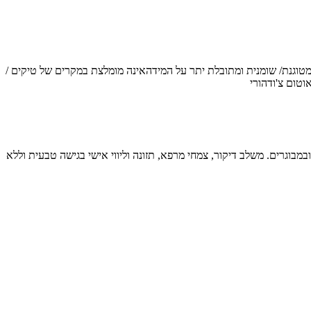
מטוגנת/ שומנית ומתובלת יתר על המידהאינה מומלצת במקרים של טיקים /
וטום צ'ודהורי
ת טורט ברפואה סינית ואינטגרטיבית. מייסד מרכז טיקלס עם ניסיון של מעל 23 שנה בטיפול בילדים ובמבוגרים. משלב דיקור, צמחי מרפא, תזונה וליווי אישי בגישה טבעית וללא