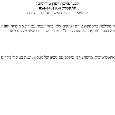
קבעו פגישת ייעוץ עוד היום!
התקשרו: 054-4431054
או השאירו פרטים ואשוב אליכם בהקדם.
נה מומלצת בתסמונת טורט / טיקים אלא בהתייעצות עם רופא מומחה.תזונה 
מצוא בספר "טיקים ותסמונת טורט" – מדריך להורים ואנשי מקצוע מאת ד"ר א
גולן שרב, מתמקד מקצועית בטיפול בטיקים ותסמונ