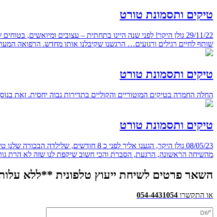
טיקים ותסמונת טורט
29/11/22 גולן היקר! לפני שנה היינו בתחתית – עצובים ומיואשים, ב
שותף לחיים רגילים ורגועים… הרגשנו שקיבלנו אותו מחדש. הרפואה המערב
טיקים ותסמונת טורט
החלה החמרה בטיקים המוטוריים והקוליים בתדירות גבוה יחסית. זאת בנו
טיקים ותסמונת טורט
08/05/23 גולן היקר, הגענו אליך לפני כ 
מהשיחה הראשונה, הרגעת, הסברת והכי חשוב שיקפת לנו שזה לא הרת גור
השאר פרטים לשיחת ייעוץ טלפונית **ללא עלות
או התקשרו
054-4431054