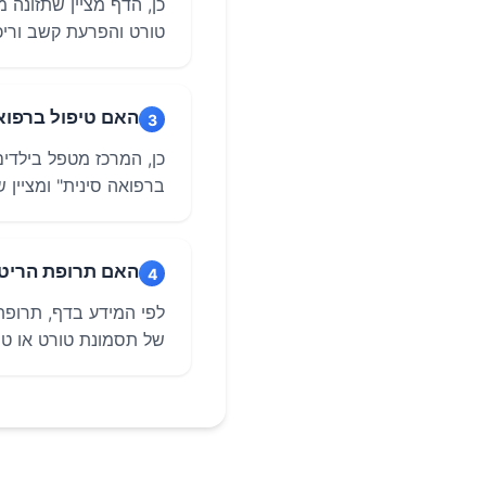
כן, הדף מציין שתזונה 
טורט והפרעת קשב וריכו
האם טיפול ברפוא
3
כן, המרכז מטפל בילדים
ברפואה סינית" ומציין שלגולן שר
האם תרופת הריטל
4
לפי המידע בדף, תרופת 
של תסמונת טורט או טי