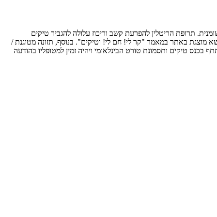
ומנית. תרופת הריטלין להפרעת קשב וריכוז עלולה להגביר טיקים
מוצגת באתר במאמר "קר לי! חם לי! וטיקים". בנוסף, תזונה מטוגנת /
מומלצת במקרים של טיקים / תסמונת טורט והפרעת קשב וריכוז. בין התאריכים 16/6/26 - 20/6/26, גולן שרב ישתתף בכנס טיקים ותסמונת טורט הבינלאומי ויהיה זמין למטופליו בהודעה