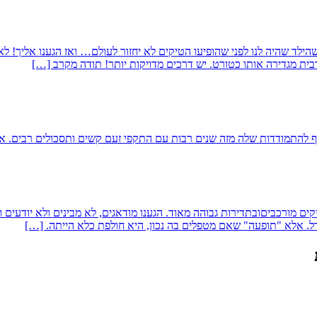
טוחים שהילד שהיה לנו לפני שהופיעו הטיקים לא יחזור לעולם… ואז הגענו אליך!
ית מגדירה אותו כטורט. יש דרכים מדויקות יותר! תודה מקרב […]
סף להתמודדות שלה מזה שנים רבות עם התקפי זעם קשים ותסכולים רבים. א
8 חודשים, שלילדה הבכורה שלנו טיקים מורכביםובתדירות גבוהה מאוד. הגענו מודאגים, לא מבי
ל. אלא "תופעה" שאם מטפלים בה נכון, היא חולפת כלא הייתה. […]