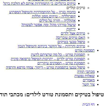
טיקים ברגליים: כי התמודדות איתם לא הולכת ברגל
טיקים קוליים
כחכוח בגרון – על ההתמודדות והטיפול המפתיע
קופרולליה – טיקים מסוג קללות
אקולליה – חזרה על מילים
שיעול טורדני מהו? ומה אפשר לעשות?
יריקות
טיקים אצל ילדים
האם טיקים עוברים?
טיפול טבעי בטיקים
טיקים וחרדות – על הקשר ביניהם והטיפול הנכון
תסמונת טורט
תסמונת טורט – כל מה שרציתם לדעת
תסמונת טורט ילדים – יתרונות הטיפול ברפואה סינית
תסמונת טורט – תסמינים עיקריים
טיפול טבעי בתסמונת טורט – דיקור, צמחי מרפא והרפיה
מכתבי תודה
שאלות נפוצות
מאמרים
צור קשר
טיפול בטיקים ותסמונת טורט לילדים: מכתבי תוד
דף הבית