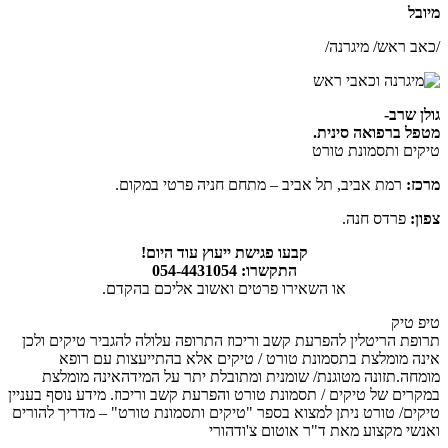
מיובל
/כאב ראש/ מיגרנה/
גולן שרב-
מטפל ברפואה סינית.
טיקים ותסמונת טורט
מרכז:
רמת אביב, תל אביב – מתחם חניה פרטי במקום.
צפון:
פרדס חנה.
קבעו פגישת ייעוץ עוד היום!
התקשרו: 054-4431054
או השאירו פרטים ואשוב אליכם בהקדם.
טיפ טיק
תרופת הריטלין להפרעת קשב וריכוז התרופה עלולה להגביר טיקים ולכן
אינה מומלצת בתסמונת טורט / טיקים אלא בהתייעצות עם רופא
מומחה.תזונה מטוגנת/ שומנית ומתובלת יתר על המידהאינה מומלצת
במקרים של טיקים / תסמונת טורט והפרעת קשב וריכוז. מידע נוסף בעניין
טיקים/ טורט ניתן למצוא בספר "טיקים ותסמונת טורט" – מדריך להורים
ואנשי מקצוע מאת ד"ר אוטום צ'ודהורי