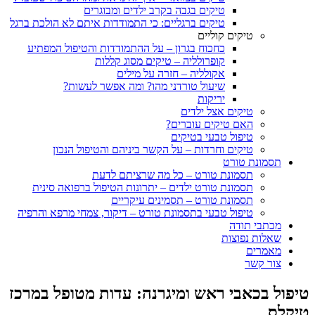
טיקים בגבה בקרב ילדים ומבוגרים
טיקים ברגליים: כי התמודדות איתם לא הולכת ברגל
טיקים קוליים
כחכוח בגרון – על ההתמודדות והטיפול המפתיע
קופרולליה – טיקים מסוג קללות
אקולליה – חזרה על מילים
שיעול טורדני מהו? ומה אפשר לעשות?
יריקות
טיקים אצל ילדים
האם טיקים עוברים?
טיפול טבעי בטיקים
טיקים וחרדות – על הקשר ביניהם והטיפול הנכון
תסמונת טורט
תסמונת טורט – כל מה שרציתם לדעת
תסמונת טורט ילדים – יתרונות הטיפול ברפואה סינית
תסמונת טורט – תסמינים עיקריים
טיפול טבעי בתסמונת טורט – דיקור, צמחי מרפא והרפיה
מכתבי תודה
שאלות נפוצות
מאמרים
צור קשר
טיפול בכאבי ראש ומיגרנה: עדות מטופל במרכז
טיקלס