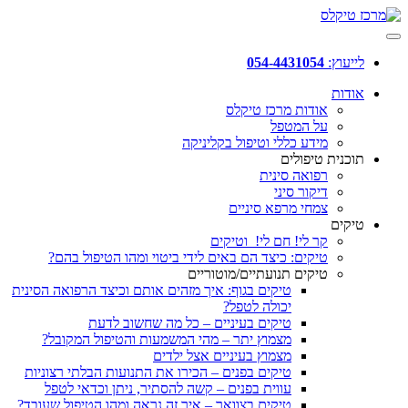
לייעוץ:
054-4431054
אודות
אודות מרכז טיקלס
על המטפל
מידע כללי וטיפול בקליניקה
תוכנית טיפולים
רפואה סינית
דיקור סיני
צמחי מרפא סיניים
טיקים
קר לי! חם לי! וטיקים
טיקים: כיצד הם באים לידי ביטוי ומהו הטיפול בהם?
טיקים תנועתיים/מוטוריים
טיקים בגוף: איך מזהים אותם וכיצד הרפואה הסינית
יכולה לטפל?
טיקים בעיניים – כל מה שחשוב לדעת
מצמוץ יתר – מהי המשמעות והטיפול המקובל?
מצמוץ בעיניים אצל ילדים
טיקים בפנים – הכירו את התנועות הבלתי רצוניות
עווית בפנים – קשה להסתיר, ניתן וכדאי לטפל
טיקים בצוואר – איך זה נראה ומהו הטיפול שעובד?