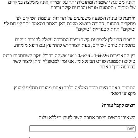
תזונה מטוגנת / שומנית ומתובלת יתר על המידה אינה מומלצת במקרים
של טיקים / תסמונת טורט והפרעת קשב וריכוז.
הידעת
כי עונות השפעה משפיעים על תדירות ועוצמת הטיקים לפי
מחקרים בתחום, סקירה בנושא מוצגת כאן באתר במאמר "קר לי! חם לי!
וטיקים" תחת קטגוריית "טיקים"
תרופת הריטלין להפרעת קשב וריכוז התרופה עלולה להגביר טיקים
בתסמונת טורט / טיקים, בעת הצורך יש להתייעץ עם רופא מומחה.
בין התאריכים 16/6/26 - 20/6/26 אני אשהה בחו"ל עקב השתתפות בכנס
טיקים ותסמונת טורט הבינלאומי. אני זמין למטופליי וניתן ליצור קשר
בהודעה דרך האתר
התכנים באתר הינם בגדר המלצה בלבד ואינם מהווים תחליף לייעוץ
מקצועי רפואי
רוצים לקבל עזרה?
השאירו פרטים וניצור אתכם קשר ליעוץ **ללא עלות