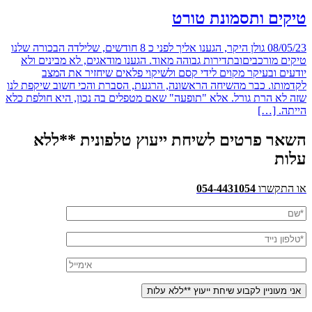
טיקים ותסמונת טורט
08/05/23 גולן היקר, הגענו אליך לפני כ 8 חודשים, שלילדה הבכורה שלנו
טיקים מורכביםובתדירות גבוהה מאוד. הגענו מודאגים, לא מבינים ולא
יודעים ובעיקר מקוים לידי קסם ולשיקוי פלאים שיחזיר את המצב
לקדמותו. כבר מהשיחה הראשונה, הרגעת, הסברת והכי חשוב שיקפת לנו
שזה לא הרת גורל. אלא "תופעה" שאם מטפלים בה נכון, היא חולפת כלא
הייתה. […]
השאר פרטים לשיחת ייעוץ טלפונית **ללא
עלות
או התקשרו
054-4431054