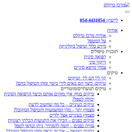
לייעוץ:
054-4431054
אודות
אודות מרכז טיקלס
על המטפל
מידע כללי וטיפול בקליניקה
תוכנית טיפולים
רפואה סינית
דיקור סיני
צמחי מרפא סיניים
טיקים
קר לי! חם לי! וטיקים
טיקים: כיצד הם באים לידי ביטוי ומהו הטיפול בהם?
טיקים תנועתיים/מוטוריים
טיקים בגוף: איך מזהים אותם וכיצד הרפואה הסינית
יכולה לטפל?
טיקים בעיניים – כל מה שחשוב לדעת
מצמוץ יתר – מהי המשמעות והטיפול המקובל?
מצמוץ בעיניים אצל ילדים
טיקים בפנים – הכירו את התנועות הבלתי רצוניות
עווית בפנים – קשה להסתיר, ניתן וכדאי לטפל
טיקים בצוואר – איך זה נראה ומהו הטיפול שעובד?