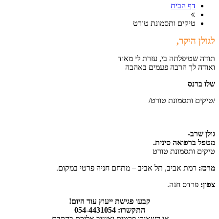
דף הבית
טיקים ותסמונת טורט
לגולן היקר,
תודה שטיפלתה בי, עזרת לי מאוד
ואודה לך הרבה פעמים באהבה
שלו ברנס
/טיקים ותסמונת טורט/
גולן שרב-
מטפל ברפואה סינית.
טיקים ותסמונת טורט
מרכז:
רמת אביב, תל אביב – מתחם חניה פרטי במקום.
צפון:
פרדס חנה.
קבעו פגישת ייעוץ עוד היום!
התקשרו: 054-4431054
או השאירו פרטים ואשוב אליכם בהקדם.