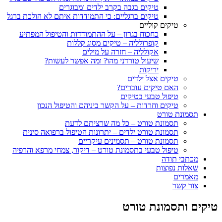
טיקים בגבה בקרב ילדים ומבוגרים
טיקים ברגליים: כי התמודדות איתם לא הולכת ברגל
טיקים קוליים
כחכוח בגרון – על ההתמודדות והטיפול המפתיע
קופרולליה – טיקים מסוג קללות
אקולליה – חזרה על מילים
שיעול טורדני מהו? ומה אפשר לעשות?
יריקות
טיקים אצל ילדים
האם טיקים עוברים?
טיפול טבעי בטיקים
טיקים וחרדות – על הקשר ביניהם והטיפול הנכון
תסמונת טורט
תסמונת טורט – כל מה שרציתם לדעת
תסמונת טורט ילדים – יתרונות הטיפול ברפואה סינית
תסמונת טורט – תסמינים עיקריים
טיפול טבעי בתסמונת טורט – דיקור, צמחי מרפא והרפיה
מכתבי תודה
שאלות נפוצות
מאמרים
צור קשר
טיקים ותסמונת טורט