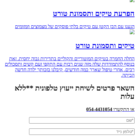
הפרעת טיקים ותסמונת טורט
הגענו עם הבן הקטן עם טיקים בלתי פוסקים של מצמוצים וזמזומים
טיקים ותסמונת טורט
החלה החמרה בטיקים המוטוריים והקוליים בתדירות גבוה יחסית. זאת
בנוסף להתמודדות שלה מזה שנים רבות עם התקפי זעם קשים ותסכולים
רבים. אחרי טיפול שארך כמה חודשים, קיבלנו בזכותך ילדה חדשה
הביתה.
השאר פרטים לשיחת ייעוץ טלפונית **ללא
עלות
או התקשרו
054-4431054