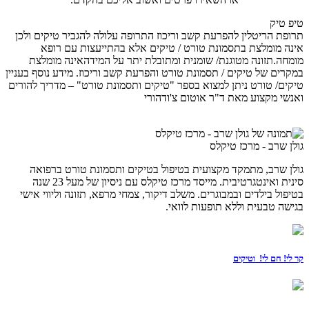
טיפ טיק
תרופת הריטלין להפרעת קשב וריכוז התרופה עלולה להגביר טיקים ולכן
אינה מומלצת בתסמונת טורט / טיקים אלא בהתייעצות עם רופא
מומחה.תזונה מטוגנת/ שומנית ומתובלת יתר על המידהאינה מומלצת
במקרים של טיקים / תסמונת טורט והפרעת קשב וריכוז. מידע נוסף בעניין
טיקים/ טורט ניתן למצוא בספר "טיקים ותסמונת טורט" – מדריך להורים
ואנשי מקצוע מאת ד"ר אוטום צ'ודהורי
גולן שרב - מרכז טיקלס
גולן שרב, מתמקד מקצועית בטיפול בטיקים ותסמונת טורט ברפואה
סינית ואינטגרטיבית. מייסד מרכז טיקלס עם ניסיון של מעל 23 שנה
בטיפול בילדים ובמבוגרים. משלב דיקור, צמחי מרפא, תזונה וליווי אישי
בגישה טבעית וללא תופעות לוואי.
קר לי! חם לי! וטיקים