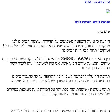
טיקים ותסמונת טורט
הפרעת טיקים ותסמונת טורט
טיפ טיק
הידעת
כי עונות השפעה משפיעים על תדירות ועוצמת הטיקים לפי
מחקרים בתחום, סקירה בנושא מוצגת כאן באתר במאמר "קר לי! חם לי!
וטיקים" תחת קטגוריית "טיקים"
בין התאריכים 16/6/26 - 20/6/26 אני אשהה בחו"ל עקב השתתפות בכנס
טיקים ותסמונת טורט הבינלאומי. אני זמין למטופליי וניתן ליצור קשר
בהודעה דרך האתר
תרופת הריטלין להפרעת קשב וריכוז התרופה עלולה להגביר טיקים
בתסמונת טורט / טיקים, בעת הצורך יש להתייעץ עם רופא מומחה.
תזונה מטוגנת / שומנית ומתובלת יתר על המידה אינה מומלצת במקרים
של טיקים / תסמונת טורט והפרעת קשב וריכוז.
התכנים באתר הינם בגדר המלצה בלבד ואינם מהווים תחליף לייעוץ