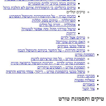
טיקים בגבה בקרב ילדים ומבוגרים
טיקים ברגליים: כי התמודדות איתם לא הולכת ברגל
טיקים קוליים
כחכוח בגרון – על ההתמודדות והטיפול המפתיע
קופרולליה – טיקים מסוג קללות
אקולליה – חזרה על מילים
שיעול טורדני מהו? ומה אפשר לעשות?
יריקות
טיקים אצל ילדים
האם טיקים עוברים?
טיפול טבעי בטיקים
טיקים וחרדות – על הקשר ביניהם והטיפול הנכון
תסמונת טורט
תסמונת טורט – כל מה שרציתם לדעת
תסמונת טורט ילדים – יתרונות הטיפול ברפואה סינית
תסמונת טורט – תסמינים עיקריים
טיפול טבעי בתסמונת טורט – דיקור, צמחי מרפא והרפיה
מכתבי תודה
שאלות נפוצות
מאמרים
צור קשר
טיקים ותסמונת טורט