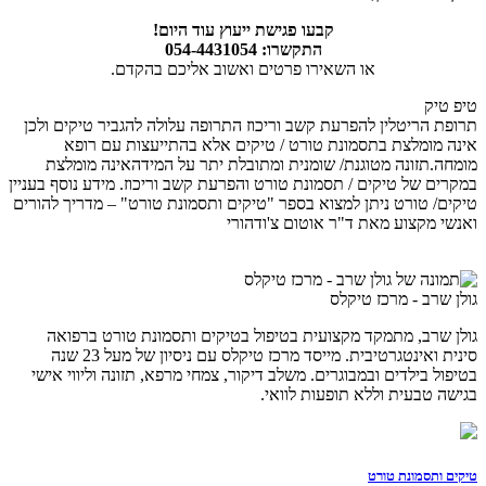
קבעו פגישת ייעוץ עוד היום!
התקשרו: 054-4431054
או השאירו פרטים ואשוב אליכם בהקדם.
טיפ טיק
תרופת הריטלין להפרעת קשב וריכוז התרופה עלולה להגביר טיקים ולכן
אינה מומלצת בתסמונת טורט / טיקים אלא בהתייעצות עם רופא
מומחה.תזונה מטוגנת/ שומנית ומתובלת יתר על המידהאינה מומלצת
במקרים של טיקים / תסמונת טורט והפרעת קשב וריכוז. מידע נוסף בעניין
טיקים/ טורט ניתן למצוא בספר "טיקים ותסמונת טורט" – מדריך להורים
ואנשי מקצוע מאת ד"ר אוטום צ'ודהורי
גולן שרב - מרכז טיקלס
גולן שרב, מתמקד מקצועית בטיפול בטיקים ותסמונת טורט ברפואה
סינית ואינטגרטיבית. מייסד מרכז טיקלס עם ניסיון של מעל 23 שנה
בטיפול בילדים ובמבוגרים. משלב דיקור, צמחי מרפא, תזונה וליווי אישי
בגישה טבעית וללא תופעות לוואי.
טיקים ותסמונת טורט