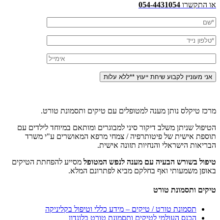
או התקשרו
054-4431054
מרכז טיקלס נותן מענה למטופלים עם טיקים ותסמונת טורט.
הטיפול שניתן משלב דיקור סיני למבוגרים ומותאם במיוחד לילדים עם
תוספת אישית של פיטותרפיה / צמחי מרפא המאושרים ע"י משרד
הבריאות הישראלי והנחיות תזונה אישית.
טיפול בשורש הבעיה עם מענה לנפש המטופל
מסייע להפחתת הטיקים
באופן משמעותי ואף בחלקם מביא לפתרונם המלא.
טיקים ותסמונת טורט
תסמונת טורט / טיקים – מידע כללי וטיפול בקליניקה
הכנס העולמי לטיקים ותסמונת טורט בלונדון