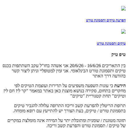
הפרעת טיקים ותסמונת טורט
טיקים ותסמונת טורט
טיפ טיק
בין התאריכים 16/6/26 - 20/6/26 אני אשהה בחו"ל עקב השתתפות בכנס
טיקים ותסמונת טורט הבינלאומי. אני זמין למטופליי וניתן ליצור קשר
בהודעה דרך האתר
הידעת
כי עונות השפעה משפיעים על תדירות ועוצמת הטיקים לפי
מחקרים בתחום, סקירה בנושא מוצגת כאן באתר במאמר "קר לי! חם לי!
וטיקים" תחת קטגוריית "טיקים"
תרופת הריטלין להפרעת קשב וריכוז התרופה עלולה להגביר טיקים
בתסמונת טורט / טיקים, בעת הצורך יש להתייעץ עם רופא מומחה.
תזונה מטוגנת / שומנית ומתובלת יתר על המידה אינה מומלצת במקרים
של טיקים / תסמונת טורט והפרעת קשב וריכוז.