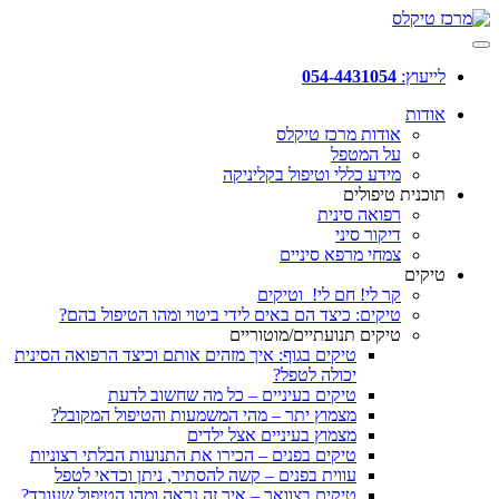
לייעוץ:
054-4431054
אודות
אודות מרכז טיקלס
על המטפל
מידע כללי וטיפול בקליניקה
תוכנית טיפולים
רפואה סינית
דיקור סיני
צמחי מרפא סיניים
טיקים
קר לי! חם לי! וטיקים
טיקים: כיצד הם באים לידי ביטוי ומהו הטיפול בהם?
טיקים תנועתיים/מוטוריים
טיקים בגוף: איך מזהים אותם וכיצד הרפואה הסינית
יכולה לטפל?
טיקים בעיניים – כל מה שחשוב לדעת
מצמוץ יתר – מהי המשמעות והטיפול המקובל?
מצמוץ בעיניים אצל ילדים
טיקים בפנים – הכירו את התנועות הבלתי רצוניות
עווית בפנים – קשה להסתיר, ניתן וכדאי לטפל
טיקים בצוואר – איך זה נראה ומהו הטיפול שעובד?