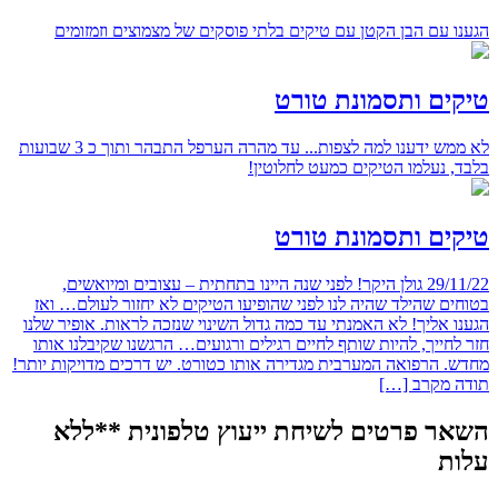
הגענו עם הבן הקטן עם טיקים בלתי פוסקים של מצמוצים וזמזומים
טיקים ותסמונת טורט
לא ממש ידענו למה לצפות... עד מהרה הערפל התבהר ותוך כ 3 שבועות
בלבד, נעלמו הטיקים כמעט לחלוטין!
טיקים ותסמונת טורט
29/11/22 גולן היקר! לפני שנה היינו בתחתית – עצובים ומיואשים,
בטוחים שהילד שהיה לנו לפני שהופיעו הטיקים לא יחזור לעולם… ואז
הגענו אליך! לא האמנתי עד כמה גדול השינוי שנזכה לראות. אופיר שלנו
חזר לחייך, להיות שותף לחיים רגילים ורגועים… הרגשנו שקיבלנו אותו
מחדש. הרפואה המערבית מגדירה אותו כטורט. יש דרכים מדויקות יותר!
תודה מקרב […]
השאר פרטים לשיחת ייעוץ טלפונית **ללא
עלות