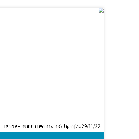
29/11/22 גולן היקר! לפני שנה היינו בתחתית – עצובים
ומיואשים, בטוחים שהילד שהיה לנו לפני שהופיעו הטיקים