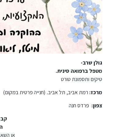
גולן שרב-
מטפל ברפואה סינית.
טיקים ותסמונת טורט
מרכז:
רמת אביב, תל אביב. (חנייה פרטית במקום)
צפון:
פרדס חנה
קבע
התק
או השאי