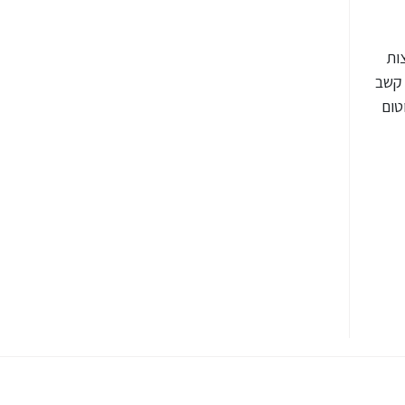
ות
 קשב
טום