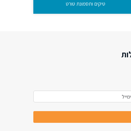
טיקים ותסמונת טורט
ות