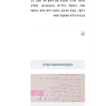
מייסד מרכז טיקלס עם ניסיון של מעל 23
שנה בטיפול בילדים ובמבוגרים. משלב
דיקור, צמחי מרפא, תזונה וליווי אישי בגישה
טבעית וללא תופעות לוואי.
טיקים ותסמונת טורט