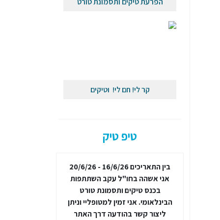
הפרעת טיקים ותסמונת טורט
קר לי! חם לי! וטיקים
טיפ טיק
ובלת יתר
בין התאריכים 16/6/26 - 20/6/26
הידעת
כי עונו
קרים של
אני אשהה בחו"ל עקב השתתפות
תדירות ועוצמת 
רעת קשב
בכנס טיקים ותסמונת טורט
בתחום, סקירה
הבינלאומי. אני זמין למטופליי וניתן
באתר במאמר 
ליצור קשר בהודעה דרך האתר
וטיקים" תחת 