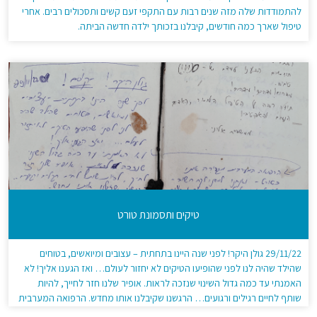
להתמודדות שלה מזה שנים רבות עם התקפי זעם קשים ותסכולים רבים. אחרי
טיפול שארך כמה חודשים, קיבלנו בזכותך ילדה חדשה הביתה.
טיקים ותסמונת טורט
29/11/22 גולן היקר! לפני שנה היינו בתחתית – עצובים ומיואשים, בטוחים
שהילד שהיה לנו לפני שהופיעו הטיקים לא יחזור לעולם… ואז הגענו אליך! לא
האמנתי עד כמה גדול השינוי שנזכה לראות. אופיר שלנו חזר לחייך, להיות
שותף לחיים רגילים ורגועים… הרגשנו שקיבלנו אותו מחדש. הרפואה המערבית
מגדירה אותו כטורט. יש דרכים מדויקות יותר! תודה מקרב […]