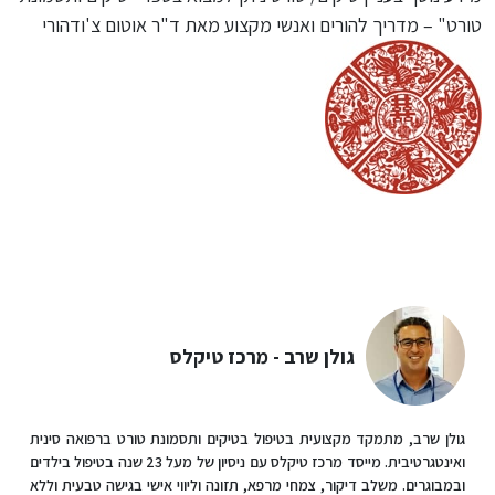
טורט" – מדריך להורים ואנשי מקצוע מאת ד"ר אוטום צ'ודהורי
גולן שרב - מרכז טיקלס
גולן שרב, מתמקד מקצועית בטיפול בטיקים ותסמונת טורט ברפואה סינית
ואינטגרטיבית. מייסד מרכז טיקלס עם ניסיון של מעל 23 שנה בטיפול בילדים
ובמבוגרים. משלב דיקור, צמחי מרפא, תזונה וליווי אישי בגישה טבעית וללא