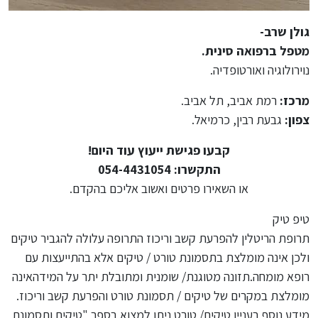
גולן שרב-
מטפל ברפואה סינית.
נוירולוגיה ואורטופדיה.
מרכז:
רמת אביב, תל אביב.
צפון:
גבעת רבין, כרמיאל.
קבעו פגישת ייעוץ עוד היום!
התקשרו: 054-4431054
או השאירו פרטים ואשוב אליכם בהקדם.
טיפ טיק
תרופת הריטלין להפרעת קשב וריכוז התרופה עלולה להגביר טיקים
ולכן אינה מומלצת בתסמונת טורט / טיקים אלא בהתייעצות עם
רופא מומחה.תזונה מטוגנת/ שומנית ומתובלת יתר על המידהאינה
מומלצת במקרים של טיקים / תסמונת טורט והפרעת קשב וריכוז.
מידע נוסף בעניין טיקים/ טורט ניתן למצוא בספר "טיקים ותסמונת