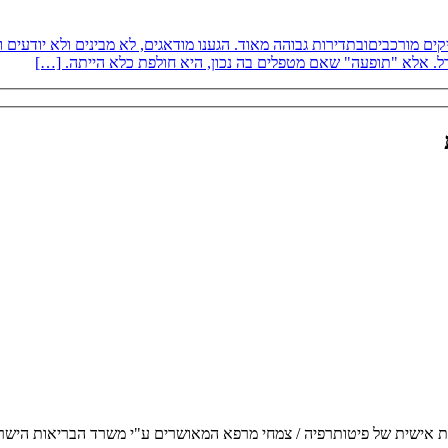
8 חודשים, שלילדה הבכורה שלנו טיקים מורכביםובתדירות גבוהה מאוד. הגענו מודאגים, לא מבי
ל. אלא "תופעה" שאם מטפלים בה נכון, היא חולפת כלא הייתה. […]
פת אישית של פיטותרפיה / צמחי מרפא המאושרים ע"י משרד הבריאות הישראל