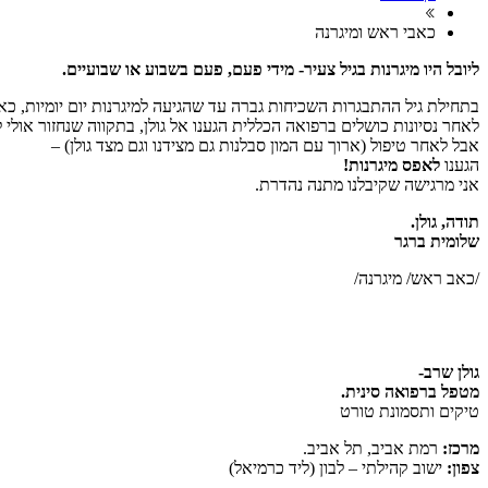
כאבי ראש ומיגרנה
ליובל היו מיגרנות בגיל צעיר- מידי פעם, פעם בשבוע או שבועיים.
בתחילת גיל ההתבגרות השכיחות גברה עד שהגיעה למיגרנות יום יומיות, כא
לאחר נסיונות כושלים ברפואה הכללית הגענו אל גולן, בתקווה שנחזור אולי 
אבל לאחר טיפול (ארוך עם המון סבלנות גם מצידנו וגם מצד גולן) –
הגענו
לאפס מיגרנות!
אני מרגישה שקיבלנו מתנה נהדרת.
תודה, גולן.
שלומית ברגר
/כאב ראש/ מיגרנה/
גולן שרב-
מטפל ברפואה סינית.
טיקים ותסמונת טורט
מרכז:
רמת אביב, תל אביב.
צפון:
ישוב קהילתי – לבון (ליד כרמיאל)