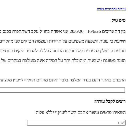
טיקים ותסמונת טורט
טיפ טיק
בין התאריכים 16/6/26 - 20/6/26 אני אשהה בחו"ל עקב השתתפות בכנס טיקים ותסמונת טורט הבינלאומי. אני זמין למטופליי וניתן ליצור קשר בהודעה דרך האתר
הידעת
כי עונות השפעה משפיעים על תדירות ועוצמת הטיקים לפי מחקרים 
תרופת הריטלין להפרעת קשב וריכוז התרופה עלולה להגביר טיקים בתסמונת
תזונה מטוגנת / שומנית ומתובלת יתר על המידה אינה מומלצת במקרים של ט
התכנים באתר הינם בגדר המלצה בלבד ואינם מהווים תחליף לייעוץ מקצועי 
רוצים לקבל עזרה?
השאירו פרטים וניצור אתכם קשר ליעוץ **ללא עלות