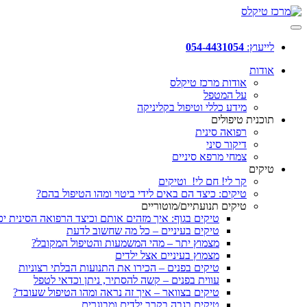
לייעוץ:
054-4431054
אודות
אודות מרכז טיקלס
על המטפל
מידע כללי וטיפול בקליניקה
תוכנית טיפולים
רפואה סינית
דיקור סיני
צמחי מרפא סיניים
טיקים
קר לי! חם לי! וטיקים
טיקים: כיצד הם באים לידי ביטוי ומהו הטיפול בהם?
טיקים תנועתיים/מוטוריים
טיקים בגוף: איך מזהים אותם וכיצד הרפואה הסינית יכ
טיקים בעיניים – כל מה שחשוב לדעת
מצמוץ יתר – מהי המשמעות והטיפול המקובל?
מצמוץ בעיניים אצל ילדים
טיקים בפנים – הכירו את התנועות הבלתי רצוניות
עווית בפנים – קשה להסתיר, ניתן וכדאי לטפל
טיקים בצוואר – איך זה נראה ומהו הטיפול שעובד?
טיקים בגבה בקרב ילדים ומבוגרים