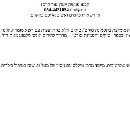
קבעו פגישת ייעוץ עוד היום!
התקשרו: 054-4431054
או השאירו פרטים ואשוב אליכם בהקדם.
נה מומלצת בתסמונת טורט / טיקים אלא בהתייעצות עם רופא מומחה.תזונה 
מצוא בספר "טיקים ותסמונת טורט" – מדריך להורים ואנשי מקצוע מאת ד"ר א
גולן שרב, מתמקד מקצועית בטיפול בטיקים ותסמונ