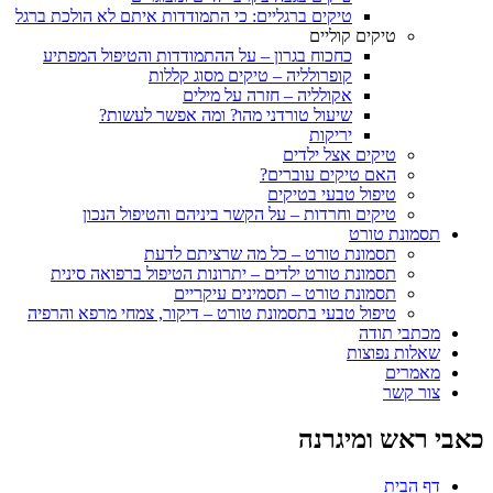
טיקים ברגליים: כי התמודדות איתם לא הולכת ברגל
טיקים קוליים
כחכוח בגרון – על ההתמודדות והטיפול המפתיע
קופרולליה – טיקים מסוג קללות
אקולליה – חזרה על מילים
שיעול טורדני מהו? ומה אפשר לעשות?
יריקות
טיקים אצל ילדים
האם טיקים עוברים?
טיפול טבעי בטיקים
טיקים וחרדות – על הקשר ביניהם והטיפול הנכון
תסמונת טורט
תסמונת טורט – כל מה שרציתם לדעת
תסמונת טורט ילדים – יתרונות הטיפול ברפואה סינית
תסמונת טורט – תסמינים עיקריים
טיפול טבעי בתסמונת טורט – דיקור, צמחי מרפא והרפיה
מכתבי תודה
שאלות נפוצות
מאמרים
צור קשר
כאבי ראש ומיגרנה
דף הבית