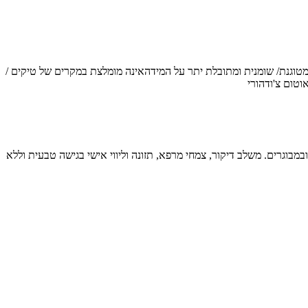
מטוגנת/ שומנית ומתובלת יתר על המידהאינה מומלצת במקרים של טיקים /
וטום צ'ודהורי
ת טורט ברפואה סינית ואינטגרטיבית. מייסד מרכז טיקלס עם ניסיון של מעל 23 שנה בטיפול בילדים ובמבוגרים. משלב דיקור, צמחי מרפא, תזונה וליווי אישי בגישה טבעית וללא