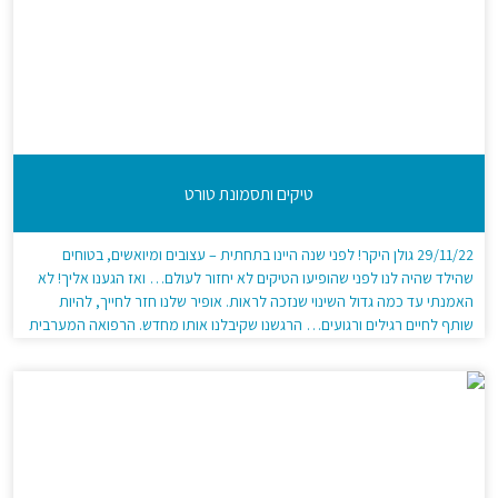
טיקים ותסמונת טורט
29/11/22 גולן היקר! לפני שנה היינו בתחתית – עצובים ומיואשים, בטוחים
שהילד שהיה לנו לפני שהופיעו הטיקים לא יחזור לעולם… ואז הגענו אליך! לא
האמנתי עד כמה גדול השינוי שנזכה לראות. אופיר שלנו חזר לחייך, להיות
שותף לחיים רגילים ורגועים… הרגשנו שקיבלנו אותו מחדש. הרפואה המערבית
מגדירה אותו כטורט. יש דרכים מדויקות יותר! תודה מקרב […]