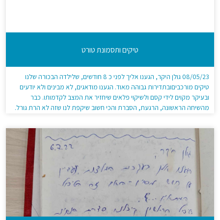
טיקים ותסמונת טורט
08/05/23 גולן היקר, הגענו אליך לפני כ 8 חודשים, שלילדה הבכורה שלנו
טיקים מורכביםובתדירות גבוהה מאוד. הגענו מודאגים, לא מבינים ולא יודעים
ובעיקר מקוים לידי קסם ולשיקוי פלאים שיחזיר את המצב לקדמותו. כבר
מהשיחה הראשונה, הרגעת, הסברת והכי חשוב שיקפת לנו שזה לא הרת גורל.
אלא "תופעה" שאם מטפלים בה נכון, היא חולפת כלא הייתה. […]