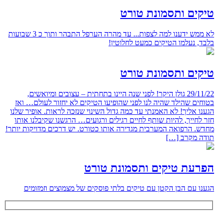
טיקים ותסמונת טורט
לא ממש ידענו למה לצפות... עד מהרה הערפל התבהר ותוך כ 3 שבועות
בלבד, נעלמו הטיקים כמעט לחלוטין!
טיקים ותסמונת טורט
29/11/22 גולן היקר! לפני שנה היינו בתחתית – עצובים ומיואשים,
בטוחים שהילד שהיה לנו לפני שהופיעו הטיקים לא יחזור לעולם… ואז
הגענו אליך! לא האמנתי עד כמה גדול השינוי שנזכה לראות. אופיר שלנו
חזר לחייך, להיות שותף לחיים רגילים ורגועים… הרגשנו שקיבלנו אותו
מחדש. הרפואה המערבית מגדירה אותו כטורט. יש דרכים מדויקות יותר!
תודה מקרב […]
הפרעת טיקים ותסמונת טורט
הגענו עם הבן הקטן עם טיקים בלתי פוסקים של מצמוצים וזמזומים