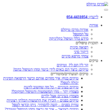
לייעוץ:
054-4431054
אודות
אודות מרכז טיקלס
על המטפל
מידע כללי וטיפול בקליניקה
תוכנית טיפולים
רפואה סינית
דיקור סיני
צמחי מרפא סיניים
טיקים
קר לי! חם לי! וטיקים
טיקים: כיצד הם באים לידי ביטוי ומהו הטיפול בהם?
טיקים תנועתיים/מוטוריים
טיקים בגוף: איך מזהים אותם וכיצד הרפואה הסינית
יכולה לטפל?
טיקים בעיניים – כל מה שחשוב לדעת
מצמוץ יתר – מהי המשמעות והטיפול המקובל?
מצמוץ בעיניים אצל ילדים
טיקים בפנים – הכירו את התנועות הבלתי רצוניות
עווית בפנים – קשה להסתיר, ניתן וכדאי לטפל
טיקים בצוואר – איך זה נראה ומהו הטיפול שעובד?