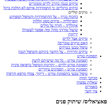
טיקים בגבה בקרב ילדים ומבוגרים
טיקים ברגליים: כי התמודדות איתם לא הולכת ברגל
טיקים קוליים
כחכוח בגרון – על ההתמודדות והטיפול המפתיע
קופרולליה – טיקים מסוג קללות
אקולליה – חזרה על מילים
שיעול טורדני מהו? ומה אפשר לעשות?
יריקות
טיקים אצל ילדים
האם טיקים עוברים?
טיפול טבעי בטיקים
טיקים וחרדות – על הקשר ביניהם והטיפול הנכון
תסמונת טורט
תסמונת טורט – כל מה שרציתם לדעת
תסמונת טורט ילדים – יתרונות הטיפול ברפואה סינית
תסמונת טורט – תסמינים עיקריים
טיפול טבעי בתסמונת טורט – דיקור, צמחי מרפא והרפיה
מכתבי תודה
שאלות נפוצות
מאמרים
צור קשר
פאציאליס/ שיתוק פנים