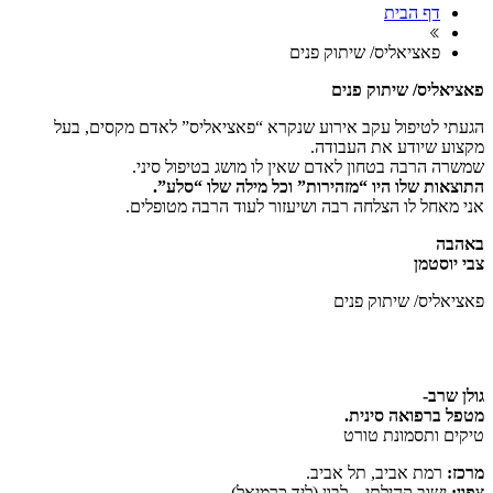
דף הבית
פאציאליס/ שיתוק פנים
פאציאליס/ שיתוק פנים
הגעתי לטיפול עקב אירוע שנקרא “פאציאליס” לאדם מקסים, בעל
מקצוע שיודע את העבודה.
שמשרה הרבה בטחון לאדם שאין לו מושג בטיפול סיני.
התוצאות שלו היו “מזהירות” וכל מילה שלו “סלע”.
אני מאחל לו הצלחה רבה ושיעזור לעוד הרבה מטופלים.
באהבה
צבי יוסטמן
פאציאליס/ שיתוק פנים
גולן שרב-
מטפל ברפואה סינית.
טיקים ותסמונת טורט
מרכז:
רמת אביב, תל אביב.
צפון:
ישוב קהילתי – לבון (ליד כרמיאל)