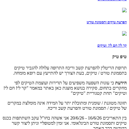
הפרעת טיקים ותסמונת טורט
קר לי! חם לי! וטיקים
טיפ טיק
תרופת הריטלין להפרעת קשב וריכוז התרופה עלולה להגביר טיקים
בתסמונת טורט / טיקים, בעת הצורך יש להתייעץ עם רופא מומחה.
הידעת
כי עונות השפעה משפיעים על תדירות ועוצמת הטיקים לפי
מחקרים בתחום, סקירה בנושא מוצגת כאן באתר במאמר "קר לי! חם לי!
וטיקים" תחת קטגוריית "טיקים"
תזונה מטוגנת / שומנית ומתובלת יתר על המידה אינה מומלצת במקרים
של טיקים / תסמונת טורט והפרעת קשב וריכוז.
בין התאריכים 16/6/26 - 20/6/26 אני אשהה בחו"ל עקב השתתפות בכנס
טיקים ותסמונת טורט הבינלאומי. אני זמין למטופליי וניתן ליצור קשר
בהודעה דרך האתר