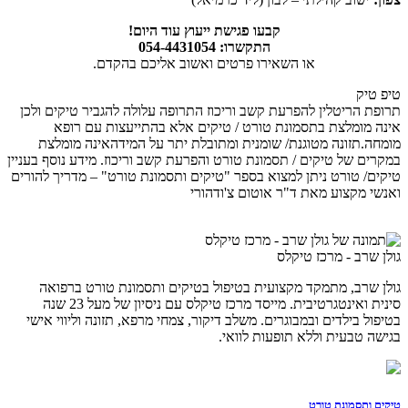
קבעו פגישת ייעוץ עוד היום!
התקשרו: 054-4431054
או השאירו פרטים ואשוב אליכם בהקדם.
טיפ טיק
תרופת הריטלין להפרעת קשב וריכוז התרופה עלולה להגביר טיקים ולכן
אינה מומלצת בתסמונת טורט / טיקים אלא בהתייעצות עם רופא
מומחה.תזונה מטוגנת/ שומנית ומתובלת יתר על המידהאינה מומלצת
במקרים של טיקים / תסמונת טורט והפרעת קשב וריכוז. מידע נוסף בעניין
טיקים/ טורט ניתן למצוא בספר "טיקים ותסמונת טורט" – מדריך להורים
ואנשי מקצוע מאת ד"ר אוטום צ'ודהורי
גולן שרב - מרכז טיקלס
גולן שרב, מתמקד מקצועית בטיפול בטיקים ותסמונת טורט ברפואה
סינית ואינטגרטיבית. מייסד מרכז טיקלס עם ניסיון של מעל 23 שנה
בטיפול בילדים ובמבוגרים. משלב דיקור, צמחי מרפא, תזונה וליווי אישי
בגישה טבעית וללא תופעות לוואי.
טיקים ותסמונת טורט