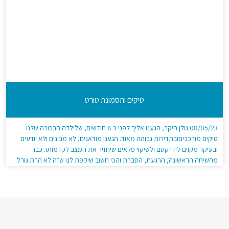
טיקים ותסמונת טורט
08/05/23 גולן היקר, הגענו אליך לפני כ 8 חודשים, שלילדה הבכורה שלנו
טיקים מורכביםובתדירות גבוהה מאוד. הגענו מודאגים, לא מבינים ולא יודעים
ובעיקר מקוים לידי קסם ולשיקוי פלאים שיחזיר את המצב לקדמותו. כבר
מהשיחה הראשונה, הרגעת, הסברת והכי חשוב שיקפת לנו שזה לא הרת גורל.
אלא "תופעה" שאם מטפלים בה נכון, היא חולפת כלא הייתה. […]