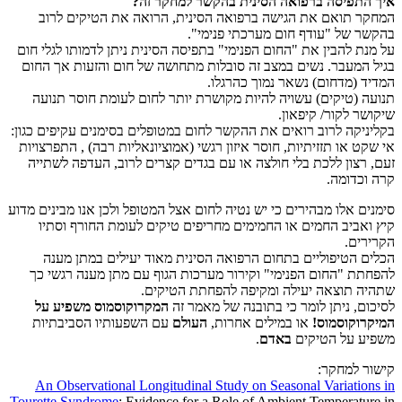
איך התפיסה ברפואה הסינית בהקשר למחקר זה?
המחקר תואם את הגישה ברפואה הסינית, הרואה את הטיקים לרוב
בהקשר של "עודף חום מערכתי פנימי".
על מנת להבין את "החום הפנימי" בתפיסה הסינית ניתן לדמותו לגלי חום
בגיל המעבר. נשים במצב זה סובלות מתחושה של חום והזעות אך החום
המדיד (מדחום) נשאר נמוך כהרגלו.
תנועה (טיקים) עשויה להיות מקושרת יותר לחום לעומת חוסר תנועה
שיקושר לקור/ קיפאון.
בקליניקה לרוב רואים את ההקשר לחום במטופלים בסימנים עקיפים כגון:
אי שקט או תזזיתיות, חוסר איזון רגשי (אמוציונאליות רבה) , התפרצויות
זעם, רצון ללכת בלי חולצה או עם בגדים קצרים לרוב, העדפה לשתייה
קרה וכדומה.
סימנים אלו מבהירים כי יש נטיה לחום אצל המטופל ולכן אנו מבינים מדוע
קיץ ואביב החמים או החמימים מחריפים טיקים לעומת החורף וסתיו
הקרירים.
הכלים הטיפוליים בתחום הרפואה הסינית מאוד יעילים במתן מענה
להפחתת "החום הפנימי" וקירור מערכות הגוף עם מתן מענה רגשי כך
שתהיה תוצאה יעילה ומקיפה להפחתת הטיקים.
לסיכום, ניתן לומר כי בתובנה של מאמר זה
המקרוקוסמוס משפיע על
המיקרוקוסמוס!
או במילים אחרות,
העולם
עם השפעותיו הסביבתיות
משפיע על הטיקים
באדם
.
קישור למחקר:
An Observational Longitudinal Study on Seasonal Variations in
Tourette Syndrome
: Evidence for a Role of Ambient Temperature in