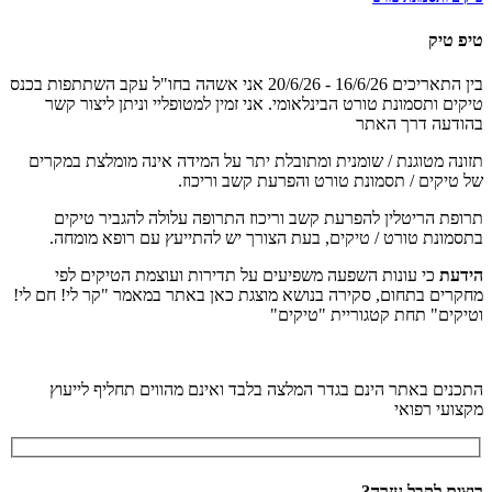
טיפ טיק
בין התאריכים 16/6/26 - 20/6/26 אני אשהה בחו"ל עקב השתתפות בכנס
טיקים ותסמונת טורט הבינלאומי. אני זמין למטופליי וניתן ליצור קשר
בהודעה דרך האתר
תזונה מטוגנת / שומנית ומתובלת יתר על המידה אינה מומלצת במקרים
של טיקים / תסמונת טורט והפרעת קשב וריכוז.
תרופת הריטלין להפרעת קשב וריכוז התרופה עלולה להגביר טיקים
בתסמונת טורט / טיקים, בעת הצורך יש להתייעץ עם רופא מומחה.
הידעת
כי עונות השפעה משפיעים על תדירות ועוצמת הטיקים לפי
מחקרים בתחום, סקירה בנושא מוצגת כאן באתר במאמר "קר לי! חם לי!
וטיקים" תחת קטגוריית "טיקים"
התכנים באתר הינם בגדר המלצה בלבד ואינם מהווים תחליף לייעוץ
מקצועי רפואי
רוצים לקבל עזרה?