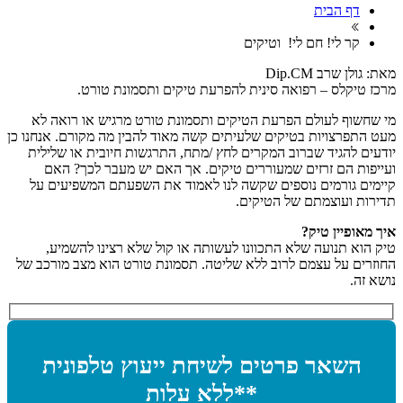
דף הבית
קר לי! חם לי! וטיקים
מאת: גולן שרב Dip.CM
מרכז טיקלס – רפואה סינית להפרעת טיקים ותסמונת טורט.
מי שחשוף לעולם הפרעת הטיקים ותסמונת טורט מרגיש או רואה לא
מעט התפרצויות בטיקים שלעיתים קשה מאוד להבין מה מקורם. אנחנו כן
יודעים להגיד שברוב המקרים לחץ /מתח, התרגשות חיובית או שלילית
ועייפות הם זרזים שמעוררים טיקים. אך האם יש מעבר לכך? האם
קיימים גורמים נוספים שקשה לנו לאמוד את השפעתם המשפיעים על
תדירות ועוצמתם של הטיקים.
איך מאופיין טיק?
טיק הוא תנועה שלא התכוונו לעשותה או קול שלא רצינו להשמיע,
החוזרים על עצמם לרוב ללא שליטה. תסמונת טורט הוא מצב מורכב של
נושא זה.
השאר פרטים לשיחת ייעוץ טלפונית
**ללא עלות