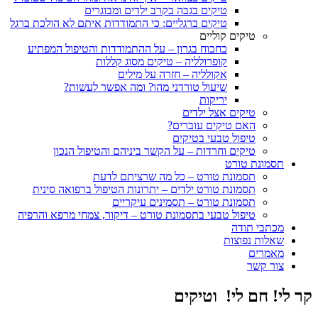
טיקים בגבה בקרב ילדים ומבוגרים
טיקים ברגליים: כי התמודדות איתם לא הולכת ברגל
טיקים קוליים
כחכוח בגרון – על ההתמודדות והטיפול המפתיע
קופרולליה – טיקים מסוג קללות
אקולליה – חזרה על מילים
שיעול טורדני מהו? ומה אפשר לעשות?
יריקות
טיקים אצל ילדים
האם טיקים עוברים?
טיפול טבעי בטיקים
טיקים וחרדות – על הקשר ביניהם והטיפול הנכון
תסמונת טורט
תסמונת טורט – כל מה שרציתם לדעת
תסמונת טורט ילדים – יתרונות הטיפול ברפואה סינית
תסמונת טורט – תסמינים עיקריים
טיפול טבעי בתסמונת טורט – דיקור, צמחי מרפא והרפיה
מכתבי תודה
שאלות נפוצות
מאמרים
צור קשר
קר לי! חם לי! וטיקים