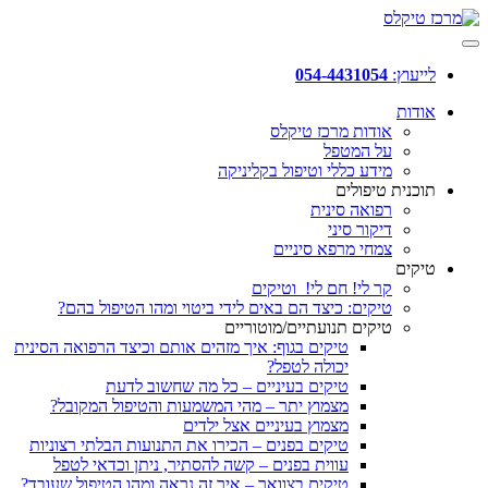
לייעוץ:
054-4431054
אודות
אודות מרכז טיקלס
על המטפל
מידע כללי וטיפול בקליניקה
תוכנית טיפולים
רפואה סינית
דיקור סיני
צמחי מרפא סיניים
טיקים
קר לי! חם לי! וטיקים
טיקים: כיצד הם באים לידי ביטוי ומהו הטיפול בהם?
טיקים תנועתיים/מוטוריים
טיקים בגוף: איך מזהים אותם וכיצד הרפואה הסינית
יכולה לטפל?
טיקים בעיניים – כל מה שחשוב לדעת
מצמוץ יתר – מהי המשמעות והטיפול המקובל?
מצמוץ בעיניים אצל ילדים
טיקים בפנים – הכירו את התנועות הבלתי רצוניות
עווית בפנים – קשה להסתיר, ניתן וכדאי לטפל
טיקים בצוואר – איך זה נראה ומהו הטיפול שעובד?