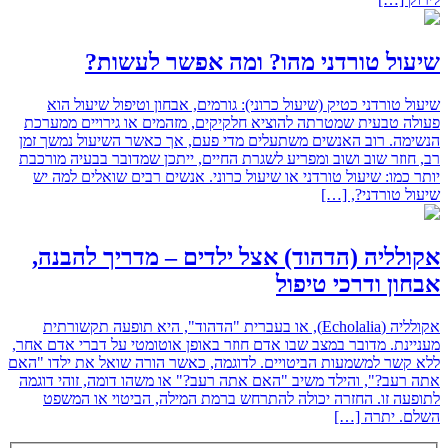
שיעול טורדני מהו? ומה אפשר לעשות?
שיעול טורדני כטיק (שיעול כרוני): גורמים, אבחון וטיפול שיעול הוא
פעולה טבעית שמטרתה להוציא חלקיקים, מזהמים או גירויים ממערכת
הנשימה. רוב האנשים משתעלים מדי פעם, אך כאשר השיעול נמשך זמן
רב, חוזר שוב ושוב ומפריע לשגרת החיים, ייתכן שמדובר בבעיה מורכבת
יותר כמו: שיעול טורדני או שיעול כרוני. אנשים רבים שואלים למה יש
שיעול טורדני?, […]
אקולליה (הדהוד) אצל ילדים – מדריך להבנה,
אבחון ודרכי טיפול
אקולליה (Echolalia), או בעברית "הדהוד", היא תופעה תקשורתית
מעניינת. מדובר במצב שבו אדם חוזר באופן אוטומטי על דברי אדם אחר,
ללא קשר למשמעות הביטויים. לדוגמה, כאשר הורה שואל את ילדו "האם
אתה רעב?", והילד משיב "האם אתה רעב?" או משהו דומה, זוהי דוגמה
לתופעה זו. החזרה יכולה להתרחש ברמת המילה, הביטוי או המשפט
השלם. יתרה […]