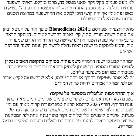
לא מעט פעמים בקליניקה שאני מטפל בה, מרכז טיקלס, ראיתי השפעה
עונתית בקליניקה על מנגנון התנודתיות – "ההתעצמות והדעיכה" בטיקים
באופן פתאומי אך היה קושי היכן למקם את הההשפעה במרוצת השנים
הרבות שבה הקליניקה פועלת.
מחקר תצפיתי שפורסם ב
Biomedicines 2024
שופך אור על הנושא ובחן
את עונות השנה: חורף, סתיו, קיץ ואביב בהקשר לטיקים. המחקר הראה
כי במקרה של עונות השנה אין לנו שליטה על הגירוי או הגורם שמעורר
טיק, והגיע למסקנה כי ישנה ודאות גדולה לקשר בין עונות השנה והחרפת
הטיקים.
המחקר קבע כי ישנה החמרה
משמעותית בטיקים בתקופת האביב ובקיץ
לעומת החורף והסתיו,
כך שניתן להסיק בוודאות מסוימת כי טמפרטורה
סביבתית כמו חום משפיעה עליהם.
זה לא אומר שטיקים בחורף או בסתיו יעלמו, אלא שבהשוואה לקיץ/ אביב
הם לפי המחקר אמורים להיות פחות חמורים.
איך ההתחממות הגלובלית משפיעה על טיקים?
בשנים האחרונות אנו עדים לשינויים קיצוניים של ימים חמים מאוד בתוך
עונת החורף. חורף 2026 לדוגמא הראה טמפרטורות קרות מאוד עם ימי
גשם וסופות לצד שינוי חד של ימים חמים ושמשיים שהגיעו אף לעד 30
מעלות. שינויים קיצוניים אלו של חום וקור בתוך עונה אחת לפי המסקנות
שהוצגו במחקר יכולים להעיד על תנודתיות בעליית ודעיכת הטיקים ברמה
המיידית.