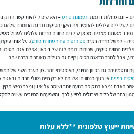
ם וחרדות
ם – וגם מחלות דוגמת
תסמונת טורט
– היא שיכול להיות קשר הדוק בין
 לשליליים עלולים להחמיר את היקף הטיקים ודרגת החומרה שלהם כ
י נפרד מאותם מצבים. מכאן שילדים החווים חרדות עלולים לסבול מטיק
סייה – למשל חרדה בקרב
סטודנטים עם תסמונת טורט
). על אותו עיקרון
יעות על פי ההערכות בקרב כ-30% מבין הילדים החווים טיקים, שכיחות דומה לזה של דיכאון אצלם אגב. הסיכו
בע, אבל למרב הדאגה הסיכון קיים גם בגילים מאוחרים הרבה יותר.
תסמיניהם גם בכיוון החיובי, האופטימי יותר. מן העבר השני של המשו
יקים בפנים
או בגוף הנחווים: אלו הם לא רק חיים נטולי חרדות ודאגות 
אשר האדם נמצא בתקופה רגועה יותר ושומר על איזון ומצב נפשי תקין, 
מגוון רחב של כלים שיכולים לסייע לכך, והשפעתם החיובית עשויה להקל
חת ייעוץ טלפונית **ללא עלות