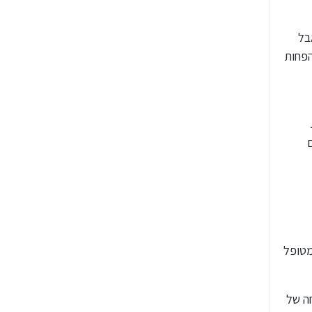
בל
הפחות
מטופל
חה של