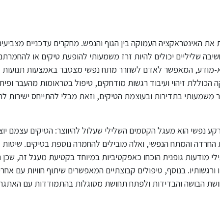
את האינטראקציה העמוקה בין הגוף והנפש. מחקרים עדכניים מצביעים
יבה שליליים יכולים להיות זרז משמעותי להופעת טיקים או להחמרתם
לא-מודע, המאפשר לאדם לשחרר מתח נפשי מצטבר באמצעות תנועות
ה הכוללת זיהוי ועיבוד רגשות מודחקים, טיפול בטראומות מהעבר ופית
ור משמעותי בתדירות ובעוצמת הטיקים, וזאת מבלי להתייחס ישירות לת
ע נפשי הוא מעגל הקסמים השלילי שעלול להיווצר: הטיקים עצמם יוצ
 החרדה והמתח הנפשי, ואלה מובילים להחמרה נוספת בטיקים. שיטות
י מודעות גופנית הוכחו כאפקטיביות במיוחד בקטיעת מעגל זה, שכן ה
גשותיו. בנוסף, טיפולים קבוצתיים המאפשרים שיתוף חוויות עם אחרי
ושת הבושה והבדידות ולפתח תחושת מסוגלות בהתמודדות עם האתגר