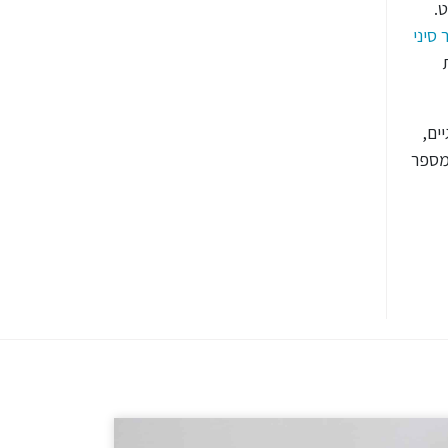
.
 סיני
ים,
במספר