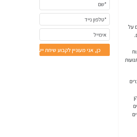
 על
.
וח
נועות
רים
ן
ם
ים