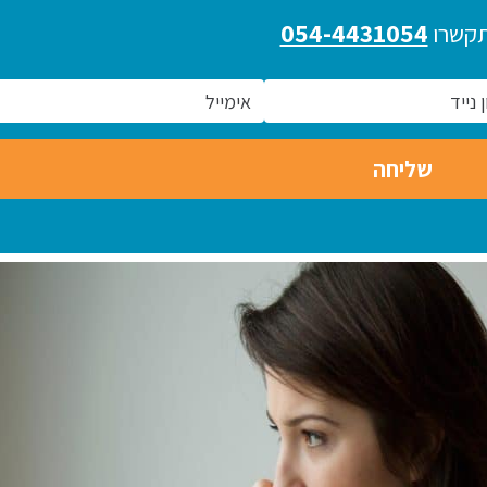
054-4431054
תקשרו
בין התאריכים 16/6/26 - 20/6/26
תזונה מטוגנת / שומנית ומת
אני אשהה בחו"ל עקב השתתפות
על המידה אינה מומלצת במ
בכנס טיקים ותסמונת טורט
טיקים / תסמונת טורט והפ
הבינלאומי. אני זמין למטופליי וניתן
וריכוז.
ליצור קשר בהודעה דרך האתר